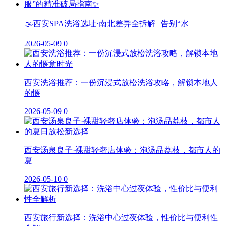
🌫️西安SPA洗浴选址·南北差异全拆解 | 告别“水
2026-05-09
0
西安洗浴推荐：一份沉浸式放松洗浴攻略，解锁本地人
的惬
2026-05-09
0
西安汤泉良子·裸甜轻奢店体验：泡汤品荔枝，都市人的
夏
2026-05-10
0
西安旅行新选择：洗浴中心过夜体验，性价比与便利性