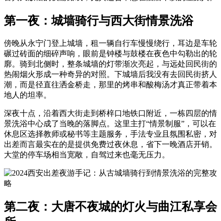
第一夜：城墙骑行与西大街情景洗浴
傍晚从永宁门登上城墙，租一辆自行车慢慢绕行，耳边是车轮
碾过砖面的细碎声响，眼前是钟楼与鼓楼在夜色中勾勒出的轮
廓。骑到北侧时，整条城墙的灯带渐次亮起，与远处回民街的
热闹烟火形成一种奇异的对照。下城墙后我没有去回民街挤人
潮，而是径直往洒金桥走，那里的烤串和酸梅汤才真正带着本
地人的坦率。
深夜十点，沿着西大街走到桥梓口地铁口附近，一栋四层的情
景洗浴中心成了当晚的落脚点。这里主打“情景制服”，可以在
休息区选择教师或秘书等主题服务，手法专业且氛围私密，对
出差而言最实在的是提供免费过夜休息，省下一晚酒店开销。
大堂的停车场相当宽敞，自驾过来也毫无压力。
第二夜：大唐不夜城的灯火与曲江私享会