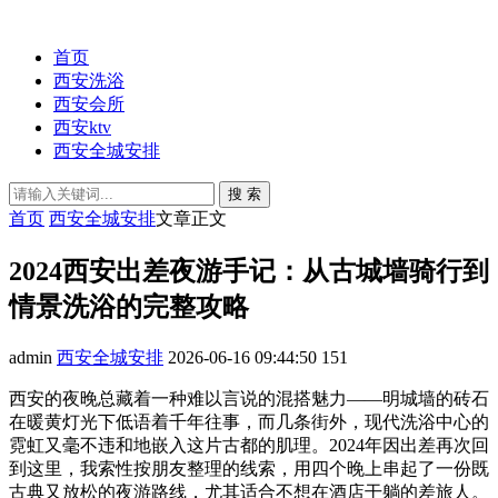
首页
西安洗浴
西安会所
西安ktv
西安全城安排
搜 索
首页
西安全城安排
文章正文
2024西安出差夜游手记：从古城墙骑行到
情景洗浴的完整攻略
admin
西安全城安排
2026-06-16 09:44:50
151
西安的夜晚总藏着一种难以言说的混搭魅力——明城墙的砖石
在暖黄灯光下低语着千年往事，而几条街外，现代洗浴中心的
霓虹又毫不违和地嵌入这片古都的肌理。2024年因出差再次回
到这里，我索性按朋友整理的线索，用四个晚上串起了一份既
古典又放松的夜游路线，尤其适合不想在酒店干躺的差旅人。