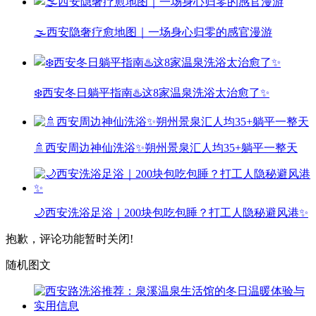
🌫️西安隐奢疗愈地图｜一场身心归零的感官漫游
❄️西安冬日躺平指南♨️这8家温泉洗浴太治愈了✨
🚿西安周边神仙洗浴✨朔州景泉汇人均35+躺平一整天
🌙西安洗浴足浴｜200块包吃包睡？打工人隐秘避风港✨
抱歉，评论功能暂时关闭!
随机图文