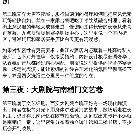
所
第二晚直奔大唐不夜城，步行街两侧的餐厅和酒吧把唐风元素
玩得轻快自如。我在一家露台餐吧吃了顿陕菜融合料理，看着
街上穿汉服的年轻人成群走过，恍惚间觉得长安的夜晚从未真
正落幕。九点后转场到赛格购物中心，这里更像一个室内街
区，逛潮玩店和家居买手店比白天更有沉浸感。
如果对私密性有更高要求，曲江W酒店内还藏着一处高端私人
会所。它不对外挂牌，仅接受预约，内部设计极尽低调奢华，
从香氛到音乐都经过精心调配。朋友说这里提供的视觉盛宴更
像一场定制表演，能让紧绷的神经在艺术化的氛围里彻底松下
来，算是西安洗浴生态里另一种维度的存在。
第三夜：大剧院与南稍门文艺巷
第三晚属于文艺细胞。西安大剧院当晚正好有一场现代舞演
出，舞者在极简灯光下用身体讲述黄河的故事，散场后走在夜
风里，仍觉得肌肉记忆在随节拍颤动。从剧院出来步行不远就
是南稍门一带，这里密集分布着独立咖啡馆和二楼书店，不少
店会开到凌晨。