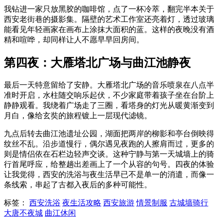
我钻进一家只放黑胶的咖啡馆，点了一杯冷萃，翻完半本关于
西安老街巷的摄影集。隔壁的艺术工作室还亮着灯，透过玻璃
能看见年轻画家在画布上涂抹大面积的蓝。这样的夜晚没有酒
精和喧哗，却同样让人不愿早早回房间。
第四夜：大雁塔北广场与曲江池静夜
最后一天特意留给了安静。大雁塔北广场的音乐喷泉在八点半
准时开启，水柱随交响乐起伏，不少家庭带着孩子坐在台阶上
静静观看。我绕着广场走了三圈，看塔身的灯光从暖黄渐变到
月白，像给玄奘的旅程镀上一层现代滤镜。
九点后转去曲江池遗址公园，湖面把两岸的柳影和亭台倒映得
纹丝不乱。沿步道慢行，偶尔遇见夜跑的人擦肩而过，更多的
则是情侣依在石栏边轻声交谈。这种宁静与第一天城墙上的骑
行首尾呼应，给整趟出差画上了一个从容的句号。四夜的体验
让我觉得，西安的洗浴与夜生活早已不是单一的消遣，而像一
条线索，串起了古都入夜后的多种可能性。
标签：
西安洗浴
夜生活攻略
西安旅游
情景制服
古城墙骑行
大唐不夜城
曲江休闲