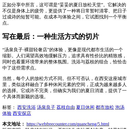
正如分享中所言，这可谓是“妥妥的夏日放松天堂”。它解决的
不仅是身体上的疲劳，更提供了一种将日常暂时清零、把日子
过成诗的短暂可能。在成本与体验之间，它试图找到一个平衡
点。
写在最后：一种生活方式的切片
“汤泉良子·裸甜轻奢店”的体验，更像是现代都市生活的一个
缩影。人们渴望高效地缓解压力，追求具有性价比的精致感，
同时也看重环境带来的整体氛围。洗浴与荔枝的组合，恰恰击
中了这些需求点。
当然，每个人的放松方式不同。但不可否认，在西安这座城市
里，类似这样融合了多种休闲元素的空间，正成为越来越多人
的选择。它或许不完美，但确实为我们的夏日消遣，提供了一
个具体而新颖的选项。
标签：
西安洗浴
汤泉良子
荔枝自由
夏日休闲
都市放松
泡汤
体验
西安探店
本文地址：
https://webfreecounter.com/quancheng/5.html