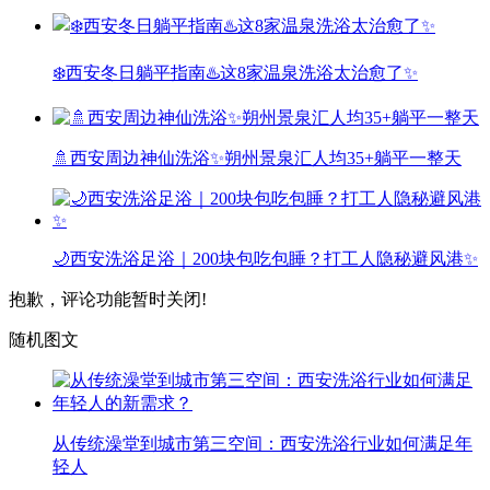
❄️西安冬日躺平指南♨️这8家温泉洗浴太治愈了✨
🚿西安周边神仙洗浴✨朔州景泉汇人均35+躺平一整天
🌙西安洗浴足浴｜200块包吃包睡？打工人隐秘避风港✨
抱歉，评论功能暂时关闭!
随机图文
从传统澡堂到城市第三空间：西安洗浴行业如何满足年
轻人