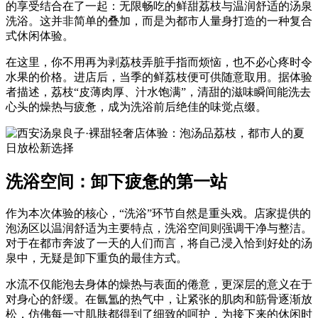
的享受结合在了一起：无限畅吃的鲜甜荔枝与温润舒适的汤泉
洗浴。这并非简单的叠加，而是为都市人量身打造的一种复合
式休闲体验。
在这里，你不用再为剥荔枝弄脏手指而烦恼，也不必心疼时令
水果的价格。进店后，当季的鲜荔枝便可供随意取用。据体验
者描述，荔枝“皮薄肉厚、汁水饱满”，清甜的滋味瞬间能洗去
心头的燥热与疲惫，成为洗浴前后绝佳的味觉点缀。
洗浴空间：卸下疲惫的第一站
作为本次体验的核心，“洗浴”环节自然是重头戏。店家提供的
泡汤区以温润舒适为主要特点，洗浴空间则强调干净与整洁。
对于在都市奔波了一天的人们而言，将自己浸入恰到好处的汤
泉中，无疑是卸下重负的最佳方式。
水流不仅能泡去身体的燥热与表面的倦意，更深层的意义在于
对身心的舒缓。在氤氲的热气中，让紧张的肌肉和筋骨逐渐放
松，仿佛每一寸肌肤都得到了细致的呵护，为接下来的休闲时