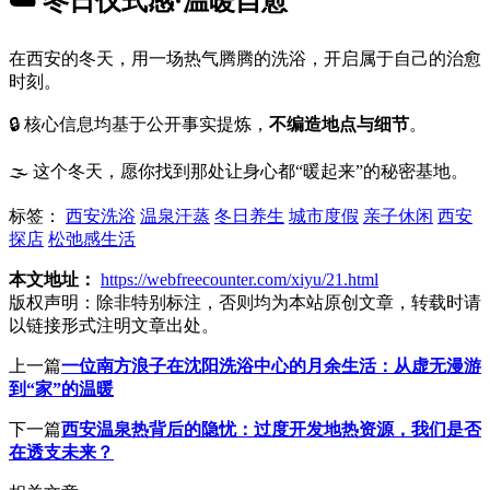
☁️ 冬日仪式感·温暖自愈
在西安的冬天，用一场热气腾腾的洗浴，开启属于自己的治愈
时刻。
🔒 核心信息均基于公开事实提炼，
不编造地点与细节
。
🌫️ 这个冬天，愿你找到那处让身心都“暖起来”的秘密基地。
标签：
西安洗浴
温泉汗蒸
冬日养生
城市度假
亲子休闲
西安
探店
松弛感生活
本文地址：
https://webfreecounter.com/xiyu/21.html
版权声明：
除非特别标注，否则均为本站原创文章，转载时请
以链接形式注明文章出处。
上一篇
一位南方浪子在沈阳洗浴中心的月余生活：从虚无漫游
到“家”的温暖
下一篇
西安温泉热背后的隐忧：过度开发地热资源，我们是否
在透支未来？