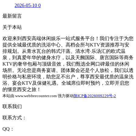
2026-05-10
0
最新留言
关于本站
欢迎来到西安高端休闲娱乐一站式服务平台！我们专注于为您
提供全城最优质的洗浴中心、高档会所与KTV资源推荐与安
排规划。从青水瓦台的韩式汗蒸、清水湾·乐汤汇的欧式温
泉，到真爱年华的健身水疗，以及天阙国际、唐宫国际等商务
KTV的奢华包厢与顶级音效，我们甄选全网口碑最佳的休闲
场所。无论您是商务宴请、团体聚会还是个人放松，我们以透
明价格与私密环境，助您足不出户，尊享西安最优质的温泉洗
浴、宴会KTV及保健礼遇。全城席位即时预约，立即开启您
的惬意西安之旅！
本站由 www.webfreecounter.com 强力驱动
陕ICP备2026009229号-2
联系我们
联系方式：
QQ：