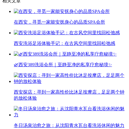
相关文章
在西安，寻觅一家能安抚身心的品质SPA会所
西安洗浴足浴体验手记：在古风空间里找回松弛感
🌿西安389洗浴会所｜至静至净的私享疗愈秘境✨
西安探店：寻到一家高性价比沐足按摩店，足足两个钟
的放松体验
冬日汤泉治愈之旅：从沈阳青水瓦台看洗浴休闲的魅力