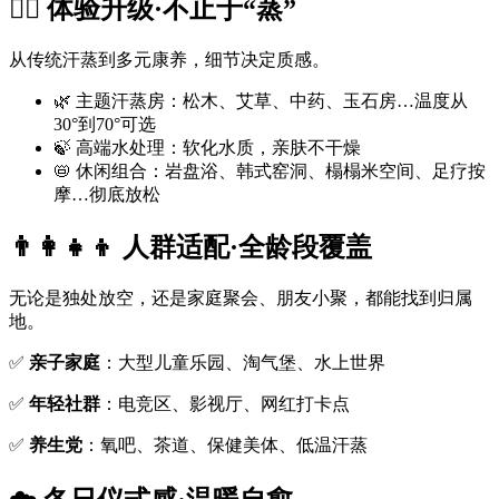
💆‍♀️ 体验升级·不止于“蒸”
从传统汗蒸到多元康养，细节决定质感。
🌿 主题汗蒸房：松木、艾草、中药、玉石房…温度从
30°到70°可选
🍃 高端水处理：软化水质，亲肤不干燥
📛 休闲组合：岩盘浴、韩式窑洞、榻榻米空间、足疗按
摩…彻底放松
👨‍👩‍👧‍👦 人群适配·全龄段覆盖
无论是独处放空，还是家庭聚会、朋友小聚，都能找到归属
地。
✅
亲子家庭
：大型儿童乐园、淘气堡、水上世界
✅
年轻社群
：电竞区、影视厅、网红打卡点
✅
养生党
：氧吧、茶道、保健美体、低温汗蒸