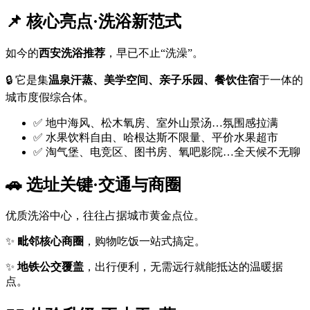
📌 核心亮点·洗浴新范式
如今的
西安洗浴推荐
，早已不止“洗澡”。
🔒 它是集
温泉汗蒸、美学空间、亲子乐园、餐饮住宿
于一体的
城市度假综合体。
✅ 地中海风、松木氧房、室外山景汤…氛围感拉满
✅ 水果饮料自由、哈根达斯不限量、平价水果超市
✅ 淘气堡、电竞区、图书房、氧吧影院…全天候不无聊
🚗 选址关键·交通与商圈
优质洗浴中心，往往占据城市黄金点位。
✨
毗邻核心商圈
，购物吃饭一站式搞定。
✨
地铁公交覆盖
，出行便利，无需远行就能抵达的温暖据
点。