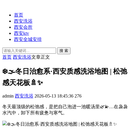
首页
西安洗浴
西安会所
西安ktv
西安全城安排
搜 索
首页
西安洗浴
文章正文
❄️🌫️冬日治愈系·西安质感洗浴地图 | 松弛
感天花板🚿✨
admin
西安洗浴
2026-05-13 18:45:36
276
冬天最顶级的松弛感，是把自己泡进一池暖汤里🌿💫…在袅袅
水汽中，卸下所有疲惫与寒气。