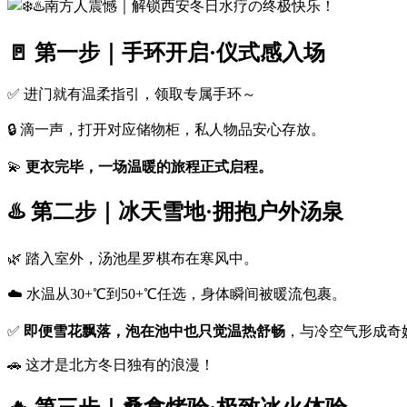
🚪 第一步｜手环开启·仪式感入场
✅ 进门就有温柔指引，领取专属手环～
🔒 滴一声，打开对应储物柜，私人物品安心存放。
💫
更衣完毕，一场温暖的旅程正式启程。
♨️ 第二步｜冰天雪地·拥抱户外汤泉
🌿 踏入室外，汤池星罗棋布在寒风中。
☁️ 水温从30+℃到50+℃任选，身体瞬间被暖流包裹。
✅
即便雪花飘落，泡在池中也只觉温热舒畅
，与冷空气形成奇
🚗 这才是北方冬日独有的浪漫！