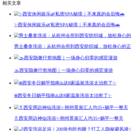
相关文章
✨西安休闲娱乐🌿私密SPA秘境｜不来真的会后悔🚗
男士桑拿洗浴：从杭州会所到西安纺织城，放松身心的正
🌫️西安隐奢疗愈地图｜一场身心归零的感官漫游
❄️西安冬日躺平指南♨️这8家温泉洗浴太治愈了✨
🚿西安周边神仙洗浴✨朔州景泉汇人均35+躺平一整天