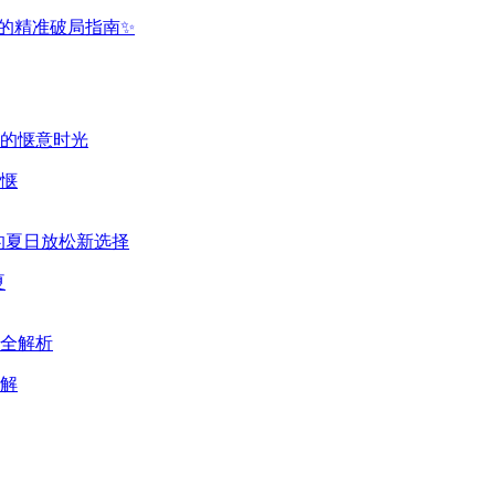
惬
夏
解