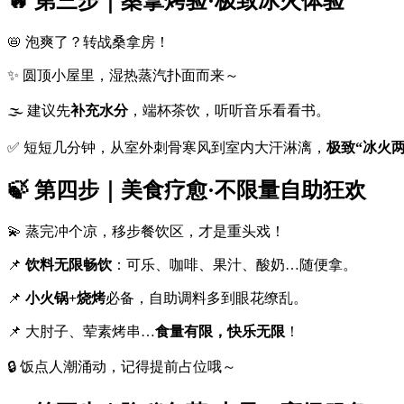
🔥 第三步｜桑拿烤验·极致冰火体验
📛 泡爽了？转战桑拿房！
✨ 圆顶小屋里，湿热蒸汽扑面而来～
🌫️ 建议先
补充水分
，端杯茶饮，听听音乐看看书。
✅ 短短几分钟，从室外刺骨寒风到室内大汗淋漓，
极致“冰火两
🍃 第四步｜美食疗愈·不限量自助狂欢
💫 蒸完冲个凉，移步餐饮区，才是重头戏！
📌
饮料无限畅饮
：可乐、咖啡、果汁、酸奶…随便拿。
📌
小火锅+烧烤
必备，自助调料多到眼花缭乱。
📌 大肘子、荤素烤串…
食量有限，快乐无限
！
🔒 饭点人潮涌动，记得提前占位哦～