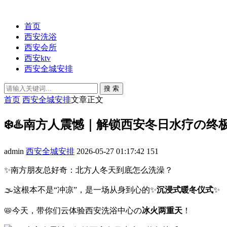
首页
西安洗浴
西安会所
西安ktv
西安全城安排
搜 索
首页
西安全城安排
文章正文
❄️♨️南方人震憾｜解锁西安冬日水疗の终
admin
西安全城安排
2026-05-27 01:17:42
151
✨南方朋友总好奇：北方人冬天到底怎么洗澡？
🌫️这根本不是“冲凉”，是一场从身到心的✨
沉浸式暖冬仪式
✨
📛今天，带你们云体验西安洗浴中心の
冰火两重天
！