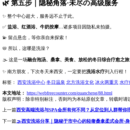
🌿 第五步｜隐秘角落·未尽の高级服务
✨ 整个中心超大，服务远不止于此。
✅
盐浴、红酒浴、牛奶按摩
…诸多项目因隐私未拍摄。
💫 留点悬念，等你亲自来探索！
📛 所以，这哪是洗澡？
🌫️ 这是一场
融合泡汤、桑拿、美食、放松的冬日综合疗愈之旅
✨ 南方朋友，下次冬天来西安，一定要把
洗浴水疗
列入行程！
标签：
西安洗浴中心
冬日温泉
北方洗浴文化
冰火两重天
水疗
本文地址：
https://webfreecounter.com/quancheng/88.html
版权声明：
除非特别标注，否则均为本站原创文章，转载时请
上一篇
西安高端洗浴与SPA会所有何不同？从定位到人群帮你
下一篇
🌫️西安洗浴分享｜隐秘于市中心的轻奢桑拿柔式会所·身