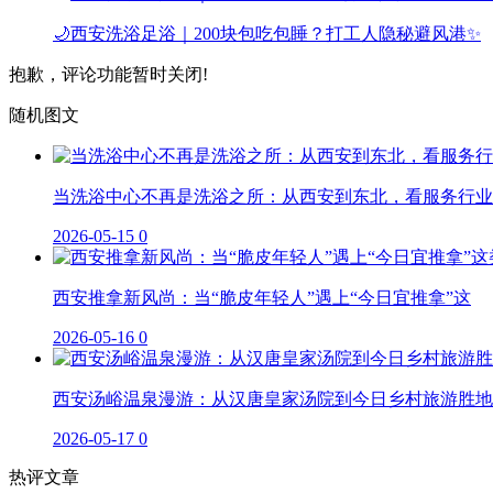
🌙西安洗浴足浴｜200块包吃包睡？打工人隐秘避风港✨
抱歉，评论功能暂时关闭!
随机图文
当洗浴中心不再是洗浴之所：从西安到东北，看服务行业
2026-05-15
0
西安推拿新风尚：当“脆皮年轻人”遇上“今日宜推拿”这
2026-05-16
0
西安汤峪温泉漫游：从汉唐皇家汤院到今日乡村旅游胜地
2026-05-17
0
热评文章