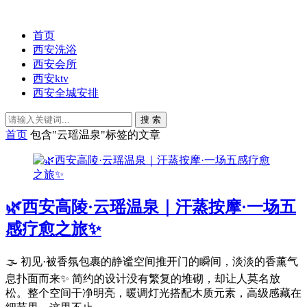
首页
西安洗浴
西安会所
西安ktv
西安全城安排
搜 索
首页
包含"云瑶温泉"标签的文章
🌿西安高陵·云瑶温泉｜汗蒸按摩·一场五
感疗愈之旅✨
🌫️ 初见·被香氛包裹的静谧空间推开门的瞬间，淡淡的香薰气
息扑面而来✨ 简约的设计没有繁复的堆砌，却让人莫名放
松。整个空间干净明亮，暖调灯光搭配木质元素，高级感藏在