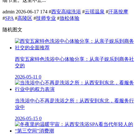
细节里。这里不止...
admin
2026-06-17
174
#
西安高端洗浴
#
云瑶温泉
#
汗蒸按摩
#
SPA
#
高陵区
#
技师专业
#
放松体验
随机图文
西安五家特色洗浴中心体验分享：从亲子娱乐到商务社
交的
2026-05-11
0
当洗浴中心不再是洗浴之所：从西安到东北，看服务行
业中
2026-05-15
0