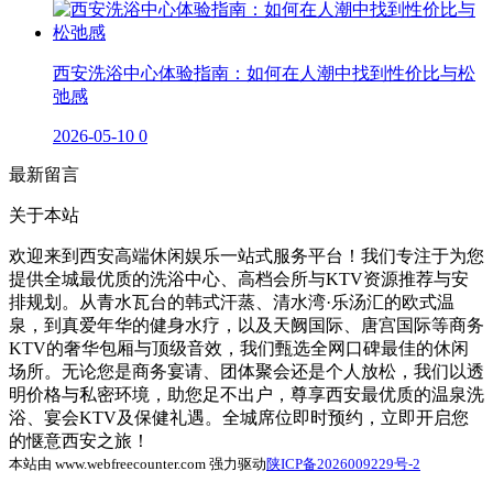
西安洗浴中心体验指南：如何在人潮中找到性价比与松
弛感
2026-05-10
0
最新留言
关于本站
欢迎来到西安高端休闲娱乐一站式服务平台！我们专注于为您
提供全城最优质的洗浴中心、高档会所与KTV资源推荐与安
排规划。从青水瓦台的韩式汗蒸、清水湾·乐汤汇的欧式温
泉，到真爱年华的健身水疗，以及天阙国际、唐宫国际等商务
KTV的奢华包厢与顶级音效，我们甄选全网口碑最佳的休闲
场所。无论您是商务宴请、团体聚会还是个人放松，我们以透
明价格与私密环境，助您足不出户，尊享西安最优质的温泉洗
浴、宴会KTV及保健礼遇。全城席位即时预约，立即开启您
的惬意西安之旅！
本站由 www.webfreecounter.com 强力驱动
陕ICP备2026009229号-2