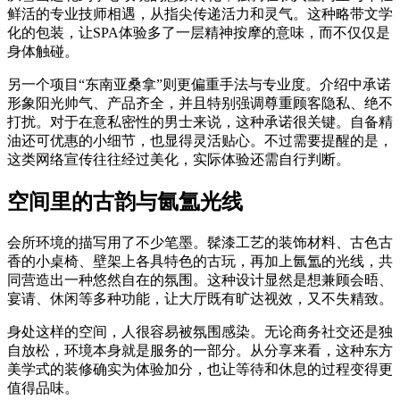
鲜活的专业技师相遇，从指尖传递活力和灵气。这种略带文学
化的包装，让SPA体验多了一层精神按摩的意味，而不仅仅是
身体触碰。
另一个项目“东南亚桑拿”则更偏重手法与专业度。介绍中承诺
形象阳光帅气、产品齐全，并且特别强调尊重顾客隐私、绝不
打扰。对于在意私密性的男士来说，这种承诺很关键。自备精
油还可优惠的小细节，也显得灵活贴心。不过需要提醒的是，
这类网络宣传往往经过美化，实际体验还需自行判断。
空间里的古韵与氤氲光线
会所环境的描写用了不少笔墨。髹漆工艺的装饰材料、古色古
香的小桌椅、壁架上各具特色的古玩，再加上氤氲的光线，共
同营造出一种悠然自在的氛围。这种设计显然是想兼顾会晤、
宴请、休闲等多种功能，让大厅既有旷达视效，又不失精致。
身处这样的空间，人很容易被氛围感染。无论商务社交还是独
自放松，环境本身就是服务的一部分。从分享来看，这种东方
美学式的装修确实为体验加分，也让等待和休息的过程变得更
值得品味。