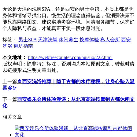
无论是天津的洗脚SPA，还是西安的男士会馆，本质上都是为
身体和情绪寻找出口。慢生活的理念值得借鉴，但消费决策不
能只靠网络图文。建议实地考察环境、问清服务细节，保护好
个人隐私与权益，才能真正不负一段休息时光。
标签：
男士SPA
天津洗脚
休闲养生
按摩体验
私人会所
西安
洗浴
避坑指南
本文地址：
https://webfreecounter.com/huisuo/222.html
版权声明：
除非特别标注，否则均为本站原创文章，转载时请
以链接形式注明文章出处。
上一篇
🚿西安洗浴推荐｜隐于古都的水疗秘境，让身心坠入温
柔乡✨
下一篇
西安娱乐会所体验漫谈：从北京高端按摩到古都休闲文
化
相关文章