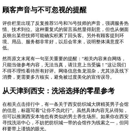
顾客声音与不可忽视的提醒
评价栏里出现了反复推荐55号和76号技师的声音，强调服务热
情、技术到位。这种重复式的留言虽然显得刻意，但也从侧面
反映出某些技师可能确实积累了回头客。另外有顾客提到环
境、用品、服务都非常好，以后会常来，说明整体满意度不
低。
然而原文末尾有一句至关重要的提醒：“相关内容来自网络，
只能当做参考内容，无法当真，请注意上当受骗！”这让我们
不得不理性看待所有好评。网络信息鱼龙混杂，尤其涉及线下
消费，更需要多方核实，避免被过度美化的宣传误导。
从天津到西安：洗浴选择的零星参考
在相关点击排行中，有一条关于西安纺织城大牌精英男子会馆
的信息，标题写着“让你不负此行”。虽然具体内容无从得知，
但可以推测西安本地也有类似的男士养生场所。如果你在西安
寻找洗浴中心，不妨把纺织城一带的会馆作为线索之一，但同
样要带上谨慎的眼光。