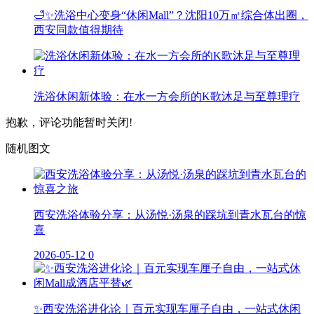
🛁✨洗浴中心变身“休闲Mall”？沈阳10万㎡综合体出圈，
西安同款值得期待
洗浴休闲新体验：在水一方会所的K歌沐足与至尊理疗
抱歉，评论功能暂时关闭!
随机图文
西安洗浴体验分享：从汤悦·汤泉的踩坑到青水瓦台的惊
喜
2026-05-12
0
✨西安洗浴进化论｜百元实现车厘子自由，一站式休闲