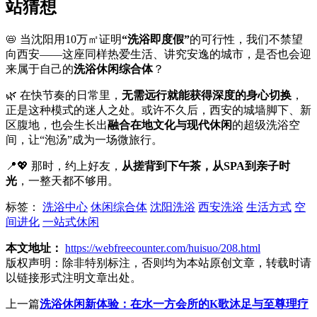
站猜想
📛 当沈阳用10万㎡证明
“洗浴即度假”
的可行性，我们不禁望
向西安——这座同样热爱生活、讲究安逸的城市，是否也会迎
来属于自己的
洗浴休闲综合体
？
🌿 在快节奏的日常里，
无需远行就能获得深度的身心切换
，
正是这种模式的迷人之处。或许不久后，西安的城墙脚下、新
区腹地，也会生长出
融合在地文化与现代休闲
的超级洗浴空
间，让“泡汤”成为一场微旅行。
📍💖 那时，约上好友，
从搓背到下午茶，从SPA到亲子时
光
，一整天都不够用。
标签：
洗浴中心
休闲综合体
沈阳洗浴
西安洗浴
生活方式
空
间进化
一站式休闲
本文地址：
https://webfreecounter.com/huisuo/208.html
版权声明：
除非特别标注，否则均为本站原创文章，转载时请
以链接形式注明文章出处。
上一篇
洗浴休闲新体验：在水一方会所的K歌沐足与至尊理疗