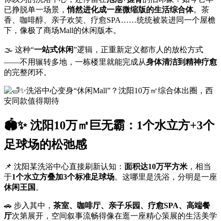
已挣脱单一场景，
悄然进化成一座微缩版的生活综合体
。茶
香、咖啡醇、亲子欢笑、疗愈SPA……统统被装进同一个屋檐
下，像极了商场Mall的休闲版本。
🌫️ 这种“
一站式休闲
”逻辑，正重新定义都市人的放松方式
——不用辗转多地，一栋楼里就能完成从
身体清洁到精神疗愈
的完整闭环。
🏟️✨ 沈阳10万㎡巨无霸：1个水立方+3个
足球场的松弛感
📌 沈阳某洗浴中心直接刷新认知：
面积达10万平方米
，相当
于
1个水立方叠加3个标准足球场
。这哪里是洗浴，分明是一座
休闲王国
。
🚗 步入其中，
茶室、咖啡厅、亲子乐园、疗愈SPA、高端餐
厅
次第展开，空间叙事流畅得像在逛一座精心策展的生活美学