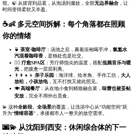
馆。🍃 从搓背到品茗，从泡汤到遛娃，全部
无边界融合
，让
时间变得柔软又丰盈。
☕👶 多元空间拆解：每个角落都在照顾
你的情绪
🍵
茶室·咖啡厅
：汤池之后，裹着浴袍喝手冲，
氤氲水
汽混着咖啡香
，是独处也是社交。
🧖‍♀️
疗愈SPA区
：芳疗师指尖的温度，搭配
低频音乐与暖
光
，把疲惫一层层剥离。
👨‍👩‍👧‍👦
亲子乐园
：海洋球、绘本角、手作工坊，
大人
放松，小孩放电
，互不打扰又彼此照见。
🍽️
高端餐厅
：从在地小食到精致融合菜，
味蕾也被妥帖
安放
，完全不用外出觅食。
💫 这种
全龄段、全场景
的覆盖，让洗浴中心从“功能空间”跃
升为“
情绪容器
”，承接都市人一整天的放空需求。
🌆💫 从沈阳到西安：休闲综合体的下一