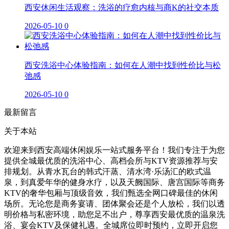
西安休闲生活观察：洗浴的疗愈内核与商K的社交本质
2026-05-10
0
西安洗浴中心体验指南：如何在人潮中找到性价比与松
弛感
2026-05-10
0
最新留言
关于本站
欢迎来到西安高端休闲娱乐一站式服务平台！我们专注于为您
提供全城最优质的洗浴中心、高档会所与KTV资源推荐与安
排规划。从青水瓦台的韩式汗蒸、清水湾·乐汤汇的欧式温
泉，到真爱年华的健身水疗，以及天阙国际、唐宫国际等商务
KTV的奢华包厢与顶级音效，我们甄选全网口碑最佳的休闲
场所。无论您是商务宴请、团体聚会还是个人放松，我们以透
明价格与私密环境，助您足不出户，尊享西安最优质的温泉洗
浴、宴会KTV及保健礼遇。全城席位即时预约，立即开启您