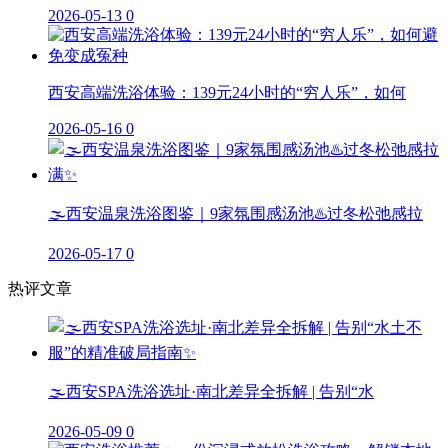
2026-05-13
0
西安高端洗浴体验：139元24小时的“穷人乐”，如何
2026-05-16
0
🌫️西安温泉洗浴图鉴｜9家氛围感汤池♨️过冬松弛感拉
2026-05-17
0
热评文章
🌫️西安SPA洗浴选址·南北差异全拆解 | 告别“水
2026-05-09
0