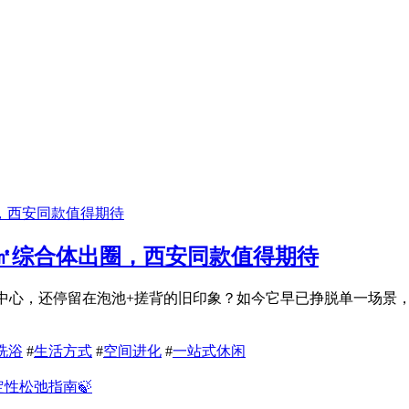
0万㎡综合体出圈，西安同款值得期待
的洗浴中心，还停留在泡池+搓背的旧印象？如今它早已挣脱单一场
洗浴
#
生活方式
#
空间进化
#
一站式休闲