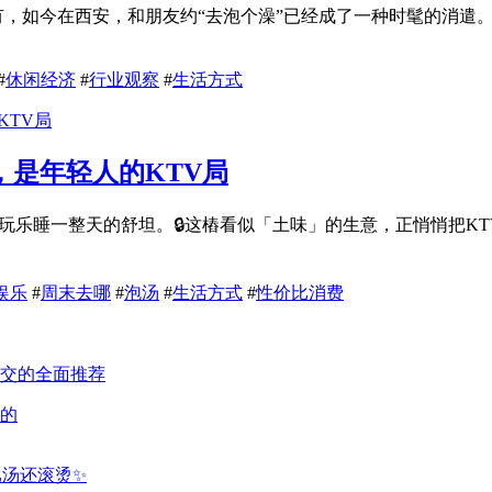
没有，如今在西安，和朋友约“去泡个澡”已经成了一种时髦的消
#
休闲经济
#
行业观察
#
生活方式
是年轻人的KTV局
喝玩乐睡一整天的舒坦。🔒这樁看似「土味」的生意，正悄悄把
娱乐
#
周末去哪
#
泡汤
#
生活方式
#
性价比消费
的