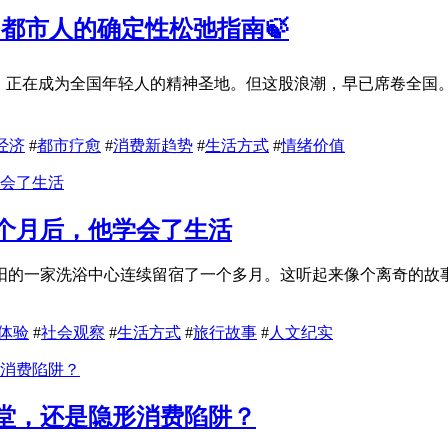
」· 都市人的确定性松弛指南🍃
城，正在成为全国年轻人的精神圣地。但这股浪潮，早已席卷全国。
经济
#
都市疗愈
#
消费新趋势
#
生活方式
#
情绪价值
个月后，他学会了生活
阳的一家洗浴中心连续留宿了一个多月。这听起来像个离奇的故
体验
#
社会观察
#
生活方式
#
旅行故事
#
人文纪实
堂，还是隐形消费陷阱？