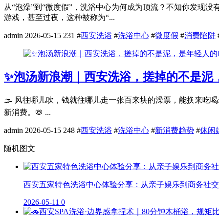
从“泡澡”到“微度假”，洗浴中心为何成为顶流？不知你发现
游戏，甚至过夜，这种被称为“...
admin
2026-05-15
231
#
西安洗浴
#
洗浴中心
#
微度假
#
消费陷阱
✨泡汤新浪潮｜西安洗浴，搓掉的不是泥，
🌫️ 风往哪儿吹，钱就往哪儿走一张百来块的澡票，能换来吃
新消费。📛 ...
admin
2026-05-15
248
#
西安洗浴
#
洗浴中心
#
新消费趋势
#
休闲
随机图文
西安五家特色洗浴中心体验分享：从亲子娱乐到商务社交
2026-05-11
0