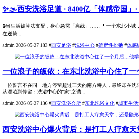
✨🌫️西安洗浴足道 · 8400亿「体感帝国
🔒当生活被算法支配，身心急需「离线」……📍 一个东北小
在逆势...
admin
2026-05-27
183
#
西安足浴
#
洗浴中心
#
确定性松弛
#
体感
一位浪子的皈依：在东北洗浴中心住了一
一位誓言不在同一地方停留超过三天的南方诗人，最终却在沈
从漂泊到停留：洗浴中心的“家”之诱...
admin
2026-05-27
136
#
西安洗浴会所
#
东北洗浴文化
#
城市生活
西安洗浴中心爆火背后：是打工人疗愈天