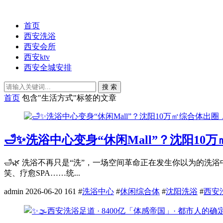
首页
西安洗浴
西安会所
西安ktv
西安全城安排
搜 索
首页
包含"生活方式"标签的文章
🛁✨洗浴中心变身“休闲Mall”？沈阳1
🛁🌿 洗浴不再只是“洗”，一场空间革命正在发生你以为
笑、疗愈SPA……统...
admin
2026-06-20
161
#
洗浴中心
#
休闲综合体
#
沈阳洗浴
#
西安