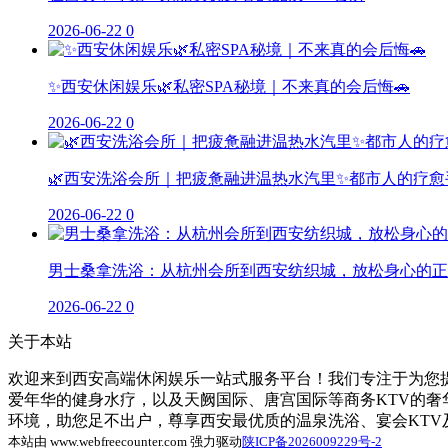
2026-06-22
0
✨西安休闲娱乐🌿私密SPA秘境｜不来真的会后悔🚗
2026-06-22
0
🌿西安洗浴会所｜把疲惫融进温热水汽里✨都市人的疗愈
2026-06-22
0
男士桑拿洗浴：从杭州会所到西安纺织城，放松身心的正
2026-06-22
0
关于本站
欢迎来到西安高端休闲娱乐一站式服务平台！我们专注于为您提
爱年华的健身水疗，以及天阙国际、唐宫国际等商务KTV的
环境，助您足不出户，尊享西安最优质的温泉洗浴、宴会KT
本站由 www.webfreecounter.com 强力驱动
陕ICP备2026009229号-2