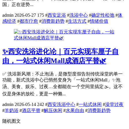
国」正在逆势...
admin
2026-05-27
175
#
西安足浴
#
洗浴中心
#
确定性松弛
#
体
感经济
#
都市疗愈
#
消费新趋势
#
生活方式
#
情绪价值
✨西安洗浴进化论｜百元实现车厘子自
由，一站式休闲Mall成酒店平替🌿
✅ 洗浴新风潮：不止泡汤，是微型度假告别传统澡堂的单一
功能，新式洗浴中心已悄然变身为「一站式休闲Mall」✨泡
汤、美食、娱乐、过夜…全都能在一个空间里搞定🌫️。这不
仅是身体的放松，更是一种懒...
admin
2026-05-14
242
#
西安洗浴中心
#
一站式休闲
#
澡堂过夜
#
羊奶浴
#
酒店平替
#
解压休闲
#
水果自由
#
消费新趋势
随机图文