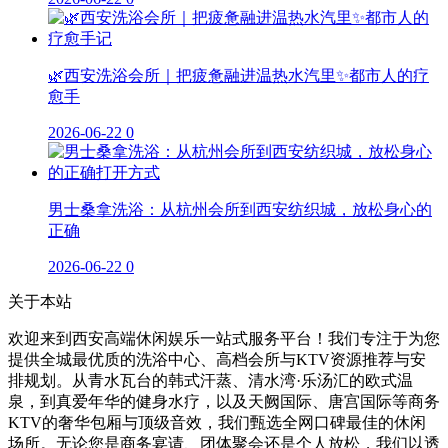
🌿西安洗浴会所｜把疲惫融进温热水汽里✨都市人的疗
愈手
2026-06-22
0
男士桑拿洗浴：从杭州会所到西安纺织城，放松身心的
正确
2026-06-22
0
关于本站
欢迎来到西安高端休闲娱乐一站式服务平台！我们专注于为您
提供全城最优质的洗浴中心、高档会所与KTV资源推荐与安
排规划。从青水瓦台的韩式汗蒸、清水湾·乐汤汇的欧式温
泉，到真爱年华的健身水疗，以及天阙国际、唐宫国际等商务
KTV的奢华包厢与顶级音效，我们甄选全网口碑最佳的休闲
场所。无论您是商务宴请、团体聚会还是个人放松，我们以透