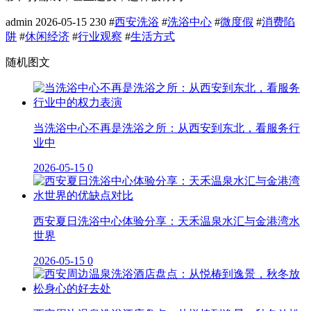
admin
2026-05-15
230
#
西安洗浴
#
洗浴中心
#
微度假
#
消费陷
阱
#
休闲经济
#
行业观察
#
生活方式
随机图文
当洗浴中心不再是洗浴之所：从西安到东北，看服务行
业中
2026-05-15
0
西安夏日洗浴中心体验分享：天禾温泉水汇与金港湾水
世界
2026-05-15
0