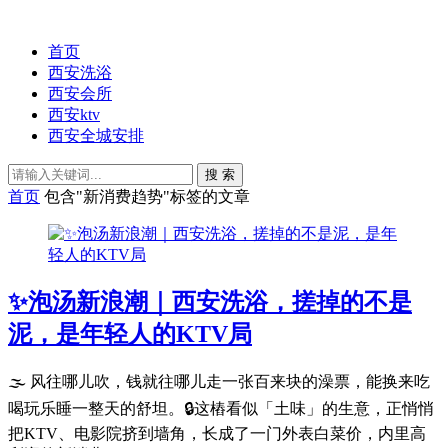
首页
西安洗浴
西安会所
西安ktv
西安全城安排
搜 索
首页
包含"新消费趋势"标签的文章
✨泡汤新浪潮｜西安洗浴，搓掉的不是
泥，是年轻人的KTV局
🌫️ 风往哪儿吹，钱就往哪儿走一张百来块的澡票，能换来吃
喝玩乐睡一整天的舒坦。🔒这樁看似「土味」的生意，正悄悄
把KTV、电影院挤到墙角，长成了一门外表白菜价，内里高