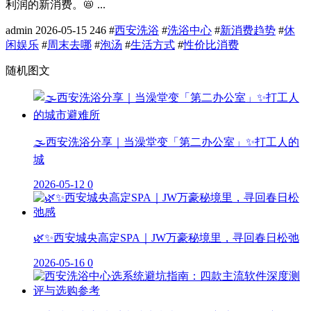
利润的新消费。📛 ...
admin
2026-05-15
246
#
西安洗浴
#
洗浴中心
#
新消费趋势
#
休
闲娱乐
#
周末去哪
#
泡汤
#
生活方式
#
性价比消费
随机图文
🌫️西安洗浴分享｜当澡堂变「第二办公室」✨打工人的
城
2026-05-12
0
🌿✨西安城央高定SPA｜JW万豪秘境里，寻回春日松弛
2026-05-16
0