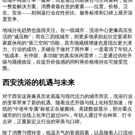
给端不再固守单一服务，而是通过功能整合与空间重构，提供
一整套解决方案。消费者最在意的要素——位置、价格、卫
生、安全——则倒逼行业在性价比、服务标准和口碑上展开深
度竞争。
地域分化趋势也值得关注。在一线城市，洗浴中心更像高压生
活的“减压舱”；而在三四线城市，则更多地承担起社交宴请和
家庭休闲的“第三空间”功能，其市场规模增速也显现出更大潜
力。行业的成功，关键在于做对了两件事：一是看清了年轻人
“低成本、长停留、多功能”的真实休闲需求；二是通过供给升
级与规模效应，在提升价值感的同时将价格维持在可接受范
围。
西安洗浴的机遇与未来
对于西安这座兼具历史底蕴与现代活力的城市而言，洗浴行业
的变革带来了新的机遇。随着业态升级与线上化转型加速，传
统的“中老年专属”标签正在被撕掉。美团数据显示，部分重点
城市的行业线上化率已超过60%，年轻人通过平台种草、打卡
点评，正重新定义行业的审美与口碑。
除了消费习惯转变，低温天气的客观因素，以及随着人口流动