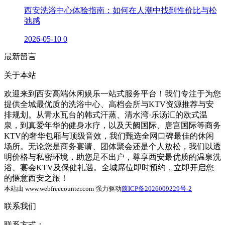
西安洗浴中心体验指南：如何在人潮中找到性价比与松
弛感
2026-05-10
0
最新留言
关于本站
欢迎来到西安高端休闲娱乐一站式服务平台！我们专注于为您
提供全城最优质的洗浴中心、高档会所与KTV资源推荐与安
排规划。从青水瓦台的韩式汗蒸、清水湾·乐汤汇的欧式温
泉，到真爱年华的健身水疗，以及天阙国际、唐宫国际等商务
KTV的奢华包厢与顶级音效，我们甄选全网口碑最佳的休闲
场所。无论您是商务宴请、团体聚会还是个人放松，我们以透
明价格与私密环境，助您足不出户，尊享西安最优质的温泉洗
浴、宴会KTV及保健礼遇。全城席位即时预约，立即开启您
的惬意西安之旅！
本站由 www.webfreecounter.com 强力驱动
陕ICP备2026009229号-2
联系我们
联系方式：