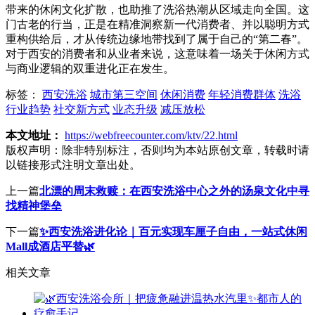
带来的休闲文化扩散，也助推了洗浴热潮从区域走向全国。这
门古老的行当，正是在精准洞察新一代消费者、并以聪明方式
重构供给后，才从传统边缘地带找到了属于自己的“第二春”。
对于西安的消费者和从业者来说，这意味着一场关于休闲方式
与商业逻辑的双重进化正在发生。
标签：
西安洗浴
城市第三空间
休闲消费
年轻消费群体
洗浴
行业趋势
社交新方式
业态升级
减压放松
本文地址：
https://webfreecounter.com/ktv/22.html
版权声明：
除非特别标注，否则均为本站原创文章，转载时请
以链接形式注明文章出处。
上一篇
北漂的周末救赎：在西安洗浴中心之外的汤泉文化中寻
找精神堡垒
下一篇
✨西安洗浴进化论｜百元实现车厘子自由，一站式休闲
Mall成酒店平替🌿
相关文章