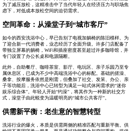
为了减压放松，这精准击中了当代年轻人在经济压力与职场焦
虑下，对低成本放松空间的迫切需求。
空间革命：从澡堂子到“城市客厅”
如今的西安洗浴中心，早已告别了电视加躺椅的陈旧模样。为
了迎合新一代消费者，业态经历了全面升级。许多门店配备了
带独立屏幕的躺椅，WiFi和插座密度甚至超过许多咖啡馆，并
专门设置了办公长桌和电源隔断。
此外，自助餐厅、咖啡茶室、影厅、电玩区、亲子乐园乃至专
属休息区，已成为不少中高端洗浴中心的标配。基础的搓澡、
桑拿、按摩服务依然是刚需，但叠加了社交、发呆、办公、亲
子等功能后，洗浴中心已转型为满足一站式休闲需求的“迷你
娱乐综合体”。年轻人开始“约澡”，将其作为一种新的社交方
式，澡堂子由此蜕变为温暖明亮的“城市公共客厅”。
供需新平衡：老生意的智慧转型
洗浴行业的爆火，本质是供需两侧的精准匹配与重新平衡。供