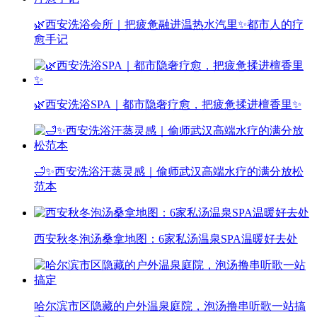
🌿西安洗浴会所｜把疲惫融进温热水汽里✨都市人的疗
愈手记
🌿西安洗浴SPA｜都市隐奢疗愈，把疲惫揉进檀香里✨
🛁✨西安洗浴汗蒸灵感｜偷师武汉高端水疗的满分放松
范本
西安秋冬泡汤桑拿地图：6家私汤温泉SPA温暖好去处
哈尔滨市区隐藏的户外温泉庭院，泡汤撸串听歌一站搞