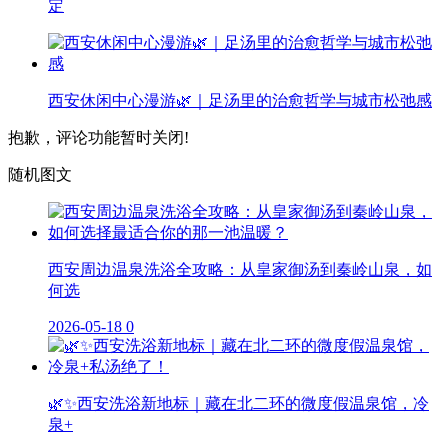
定
西安休闲中心漫游🌿｜足汤里的治愈哲学与城市松弛感
抱歉，评论功能暂时关闭!
随机图文
西安周边温泉洗浴全攻略：从皇家御汤到秦岭山泉，如
何选
2026-05-18
0
🌿✨西安洗浴新地标｜藏在北二环的微度假温泉馆，冷
泉+