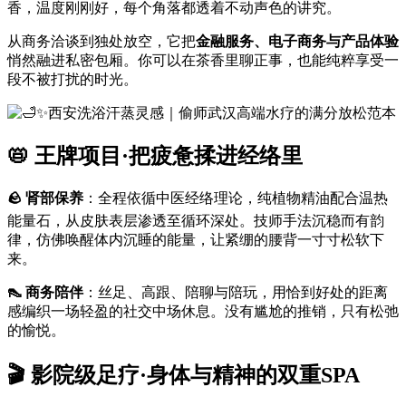
香，温度刚刚好，每个角落都透着不动声色的讲究。
从商务洽谈到独处放空，它把
金融服务、电子商务与产品体验
悄然融进私密包厢。你可以在茶香里聊正事，也能纯粹享受一
段不被打扰的时光。
📛 王牌项目·把疲惫揉进经络里
🪨 肾部保养
：全程依循中医经络理论，纯植物精油配合温热
能量石，从皮肤表层渗透至循环深处。技师手法沉稳而有韵
律，仿佛唤醒体内沉睡的能量，让紧绷的腰背一寸寸松软下
来。
👠 商务陪伴
：丝足、高跟、陪聊与陪玩，用恰到好处的距离
感编织一场轻盈的社交中场休息。没有尴尬的推销，只有松弛
的愉悦。
🎬 影院级足疗·身体与精神的双重SPA