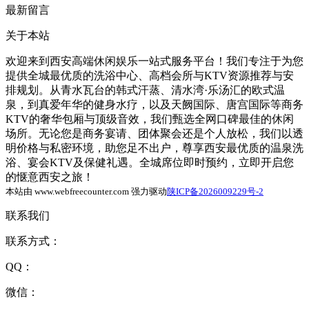
最新留言
关于本站
欢迎来到西安高端休闲娱乐一站式服务平台！我们专注于为您
提供全城最优质的洗浴中心、高档会所与KTV资源推荐与安
排规划。从青水瓦台的韩式汗蒸、清水湾·乐汤汇的欧式温
泉，到真爱年华的健身水疗，以及天阙国际、唐宫国际等商务
KTV的奢华包厢与顶级音效，我们甄选全网口碑最佳的休闲
场所。无论您是商务宴请、团体聚会还是个人放松，我们以透
明价格与私密环境，助您足不出户，尊享西安最优质的温泉洗
浴、宴会KTV及保健礼遇。全城席位即时预约，立即开启您
的惬意西安之旅！
本站由 www.webfreecounter.com 强力驱动
陕ICP备2026009229号-2
联系我们
联系方式：
QQ：
微信：