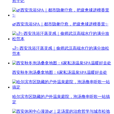
愈手记
🌿西安洗浴SPA｜都市隐奢疗愈，把疲惫揉进檀香里✨
🛁✨西安洗浴汗蒸灵感｜偷师武汉高端水疗的满分放松
范本
西安秋冬泡汤桑拿地图：6家私汤温泉SPA温暖好去处
哈尔滨市区隐藏的户外温泉庭院，泡汤撸串听歌一站搞
定