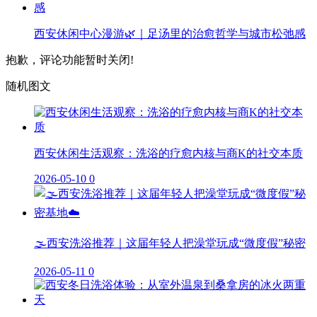
西安休闲中心漫游🌿｜足汤里的治愈哲学与城市松弛感
抱歉，评论功能暂时关闭!
随机图文
西安休闲生活观察：洗浴的疗愈内核与商K的社交本质
2026-05-10
0
🌫️西安洗浴推荐｜这届年轻人把澡堂玩成“微度假”秘密
2026-05-11
0