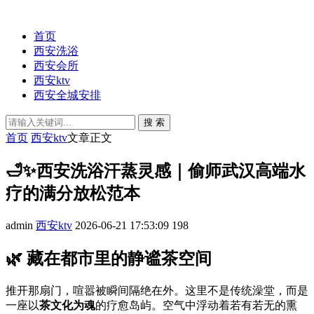
首页
西安洗浴
西安会所
西安ktv
西安全城安排
搜 索
首页
西安ktv
文章正文
🛁✨西安洗浴汗蒸灵感｜偷师武汉高端水
疗的满分放松范本
admin
西安ktv
2026-06-21 17:53:09
198
🌿 藏在都市里的静谧茶空间
推开那扇门，喧嚣被瞬间隔绝在外。这里不是传统澡堂，而是
一座以
茶文化为魂
的疗愈岛屿。空气中浮动着若有若无的熏