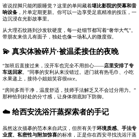
谁说捏脚只能闭眼睡觉？这里的单间藏着
堪比影院的荧幕和音
响设备
，片单定期更新。你可以一边享受足底精准的按压，一
边沉浸在光影故事里。
从大理石纹路到沙发软硬度，每一处细节都写着“奢华大气”。
带朋友来倍儿有面子，独处也像一场私人的微度假。
💫 真实体验碎片·被温柔接住的夜晚
“加班后直接过来，没开车也完全不用担心——
店里安排了专
车送回家
。”同事的安利从来没错过。进门就有热毛巾、小吃
水果递上，接待小姐姐笑容很nice。
“房间多而干净，温度舒适，技师手法解乏又不会过分用力。”
那种恰到好处的分寸感，让身体彻底卸下防御。
☁️ 给西安洗浴汗蒸探索者的手记
虽然这次描摹的范本来自武汉，但所有关于
环境质感、手法专
业度、私密性与附加惊喜
的标准，正是你在西安寻找洗浴汗蒸