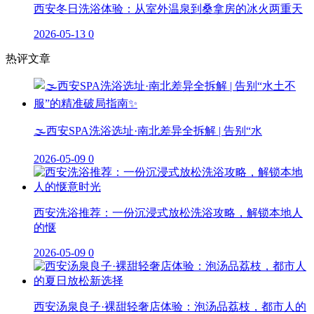
西安冬日洗浴体验：从室外温泉到桑拿房的冰火两重天
2026-05-13
0
热评文章
🌫️西安SPA洗浴选址·南北差异全拆解 | 告别“水
2026-05-09
0
西安洗浴推荐：一份沉浸式放松洗浴攻略，解锁本地人
的惬
2026-05-09
0
西安汤泉良子·裸甜轻奢店体验：泡汤品荔枝，都市人的