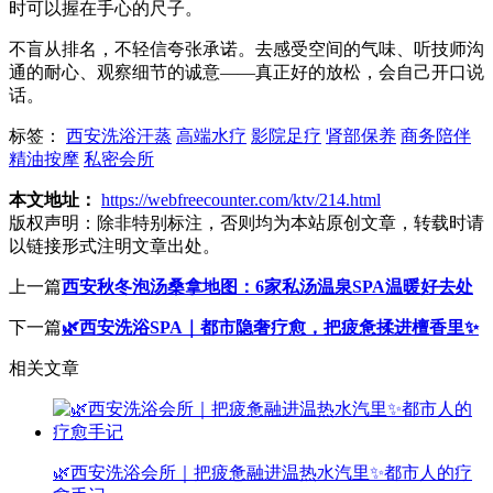
时可以握在手心的尺子。
不盲从排名，不轻信夸张承诺。去感受空间的气味、听技师沟
通的耐心、观察细节的诚意——真正好的放松，会自己开口说
话。
标签：
西安洗浴汗蒸
高端水疗
影院足疗
肾部保养
商务陪伴
精油按摩
私密会所
本文地址：
https://webfreecounter.com/ktv/214.html
版权声明：
除非特别标注，否则均为本站原创文章，转载时请
以链接形式注明文章出处。
上一篇
西安秋冬泡汤桑拿地图：6家私汤温泉SPA温暖好去处
下一篇
🌿西安洗浴SPA｜都市隐奢疗愈，把疲惫揉进檀香里✨
相关文章
🌿西安洗浴会所｜把疲惫融进温热水汽里✨都市人的疗