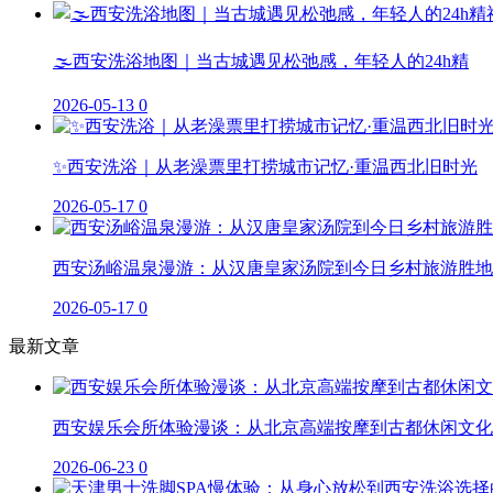
🌫️西安洗浴地图｜当古城遇见松弛感，年轻人的24h精
2026-05-13
0
✨西安洗浴｜从老澡票里打捞城市记忆·重温西北旧时光
2026-05-17
0
西安汤峪温泉漫游：从汉唐皇家汤院到今日乡村旅游胜地
2026-05-17
0
最新文章
西安娱乐会所体验漫谈：从北京高端按摩到古都休闲文化
2026-06-23
0