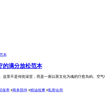
疗的满分放松范本
外。这里不是传统澡堂，而是一座以茶文化为魂的疗愈岛屿。空
部保养
#
商务陪伴
#
精油按摩
#
私密会所