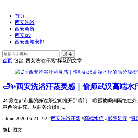
首页
西安洗浴
西安会所
西安ktv
西安全城安排
搜 索
首页
包含"西安洗浴汗蒸"标签的文章
🛁✨西安洗浴汗蒸灵感｜偷师武汉高端水
🌿 藏在都市里的静谧茶空间推开那扇门，喧嚣被瞬间隔绝在
声色的讲究。从商务洽谈到...
admin
2026-06-21
192
#
西安洗浴汗蒸
#
高端水疗
#
影院足疗
#
肾
随机图文