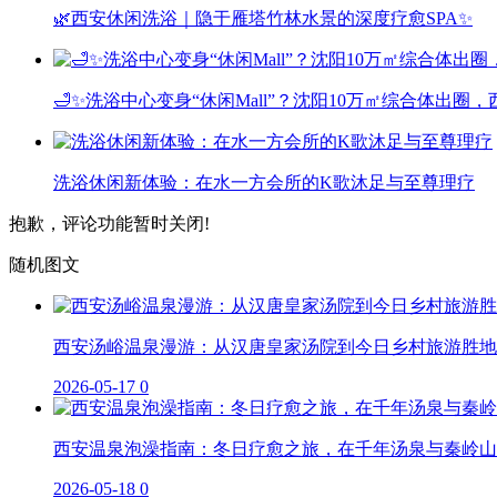
🌿西安休闲洗浴｜隐于雁塔竹林水景的深度疗愈SPA✨
🛁✨洗浴中心变身“休闲Mall”？沈阳10万㎡综合体出圈
洗浴休闲新体验：在水一方会所的K歌沐足与至尊理疗
抱歉，评论功能暂时关闭!
随机图文
西安汤峪温泉漫游：从汉唐皇家汤院到今日乡村旅游胜地
2026-05-17
0
西安温泉泡澡指南：冬日疗愈之旅，在千年汤泉与秦岭山
2026-05-18
0