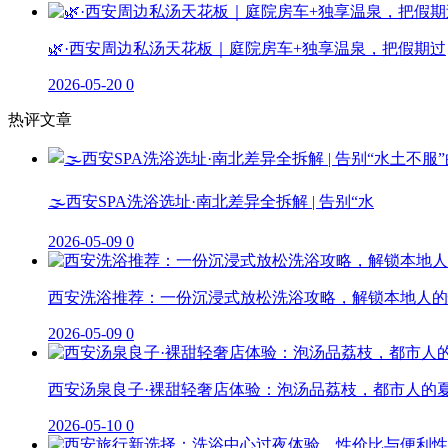
🌿·西安周边私汤天花板｜庭院房车+独享温泉，把假期过
2026-05-20
0
热评文章
🌫️西安SPA洗浴选址·南北差异全拆解 | 告别“水
2026-05-09
0
西安洗浴推荐：一份沉浸式放松洗浴攻略，解锁本地人的
2026-05-09
0
西安汤泉良子·裸甜轻奢店体验：泡汤品荔枝，都市人的
2026-05-10
0