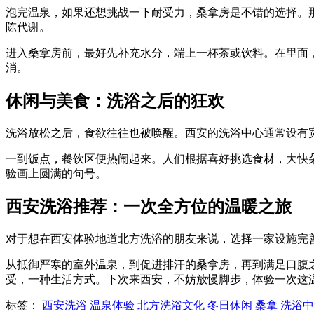
泡完温泉，如果还想挑战一下耐受力，桑拿房是不错的选择。
陈代谢。
进入桑拿房前，最好先补充水分，端上一杯茶或饮料。在里面
消。
休闲与美食：洗浴之后的狂欢
洗浴放松之后，食欲往往也被唤醒。西安的洗浴中心通常设有
一到饭点，餐饮区便热闹起来。人们根据喜好挑选食材，大快
验画上圆满的句号。
西安洗浴推荐：一次全方位的温暖之旅
对于想在西安体验地道北方洗浴的朋友来说，选择一家设施完
从抵御严寒的室外温泉，到促进排汗的桑拿房，再到满足口腹
受，一种生活方式。下次来西安，不妨放慢脚步，体验一次这
标签：
西安洗浴
温泉体验
北方洗浴文化
冬日休闲
桑拿
洗浴中