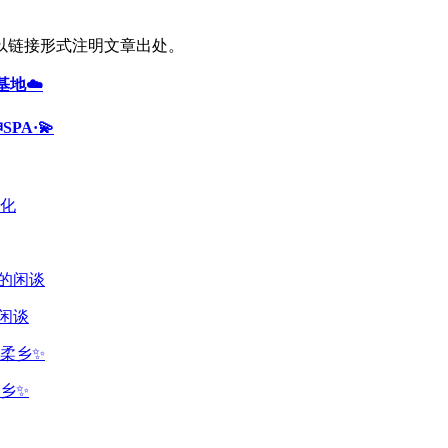
以链接形式注明文章出处。
基地☁️
PA·💫
闲谈
乡✨