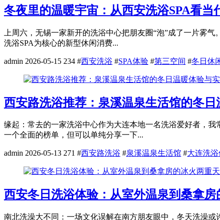
冬夜里的温暖宇宙：从西安洗浴SPA看当
上周六，无锡一家新开的洗浴中心把朋友圈“泡”成了一片雾气
洗浴SPA为核心的新型休闲消费...
admin
2026-05-15
234
#
西安洗浴
#
SPA体验
#
第三空间
#
冬日休
西安路洗浴推荐：泉溪温泉生活馆的冬日
缘起：常去的一家洗浴中心作为大连本地一名洗浴爱好者，我
一个全面的榜单，但可以单纯分享一下...
admin
2026-05-13
271
#
西安路洗浴
#
泉溪温泉生活馆
#
大连洗浴
西安冬日洗浴体验：从室外温泉到桑拿房
南北洗澡大不同：一场文化误解在南方朋友眼中，冬天洗澡或