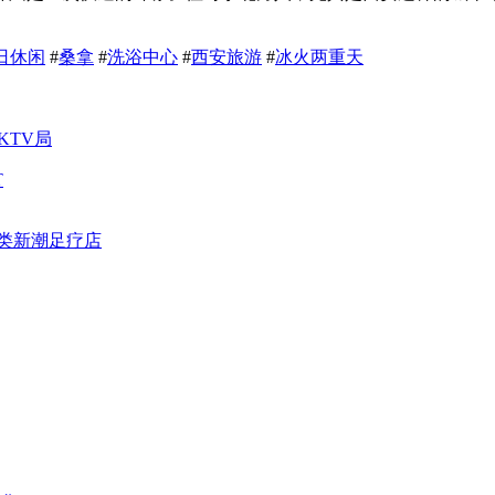
日休闲
#
桑拿
#
洗浴中心
#
西安旅游
#
冰火两重天
T