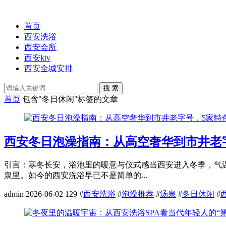
首页
西安洗浴
西安会所
西安ktv
西安全城安排
搜 索
首页
包含"冬日休闲"标签的文章
西安冬日泡澡指南：从高空奢华到市井老
引言：寒冬长安，浴池里的暖意与仪式感当西安进入冬季，气
泉里。如今的西安洗浴早已不是简单的...
admin
2026-06-02
129
#
西安洗浴
#
泡澡推荐
#
汤泉
#
冬日休闲
#