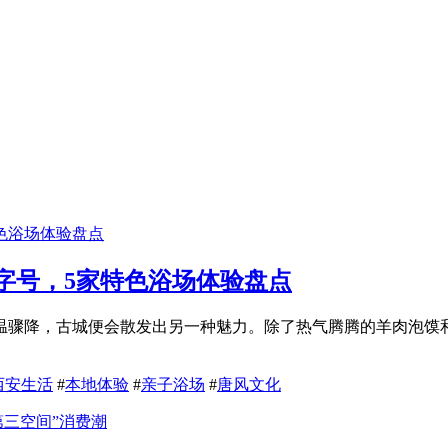
字号，5家特色浴场体验盘点
温骤降，古城便会散发出另一种魅力。除了热气腾腾的羊肉泡馍
西安生活
#
本地体验
#
亲子浴场
#
唐风文化