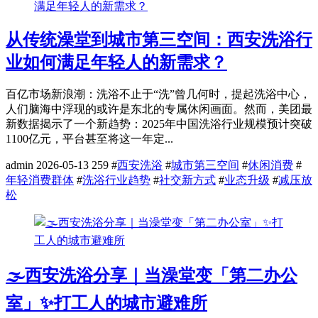
从传统澡堂到城市第三空间：西安洗浴行
业如何满足年轻人的新需求？
百亿市场新浪潮：洗浴不止于“洗”曾几何时，提起洗浴中心，
人们脑海中浮现的或许是东北的专属休闲画面。然而，美团最
新数据揭示了一个新趋势：2025年中国洗浴行业规模预计突破
1100亿元，平台甚至将这一年定...
admin
2026-05-13
259
#
西安洗浴
#
城市第三空间
#
休闲消费
#
年轻消费群体
#
洗浴行业趋势
#
社交新方式
#
业态升级
#
减压放
松
🌫️西安洗浴分享｜当澡堂变「第二办公
室」✨打工人的城市避难所