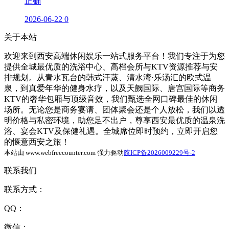
正确
2026-06-22
0
关于本站
欢迎来到西安高端休闲娱乐一站式服务平台！我们专注于为您
提供全城最优质的洗浴中心、高档会所与KTV资源推荐与安
排规划。从青水瓦台的韩式汗蒸、清水湾·乐汤汇的欧式温
泉，到真爱年华的健身水疗，以及天阙国际、唐宫国际等商务
KTV的奢华包厢与顶级音效，我们甄选全网口碑最佳的休闲
场所。无论您是商务宴请、团体聚会还是个人放松，我们以透
明价格与私密环境，助您足不出户，尊享西安最优质的温泉洗
浴、宴会KTV及保健礼遇。全城席位即时预约，立即开启您
的惬意西安之旅！
本站由 www.webfreecounter.com 强力驱动
陕ICP备2026009229号-2
联系我们
联系方式：
QQ：
微信：