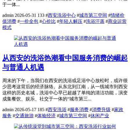
于一体...
admin
2026-05-31
133
#
西安洗浴中心
#
城市第三空间
#
情绪价
值消费
#
一价全包
#
心价比
#
年轻人解压
#
洗浴汗蒸
#
商业运营
模式
从西安的洗浴热潮看中国服务消费的崛起
与普通人机遇
周末的下午，当我们在西安的洗浴或足浴中心放松时，或许很
少思考这背后的经济脉络。从东北到江南，从一线城市到西安
这样的历史名城，洗浴中心早已超越了单纯的清洁功能，演变
成集餐饮、娱乐、社交于一体的“城市第三...
admin
2026-05-17
185
#
西安洗浴
#
服务消费
#
消费升级
#
家政
服务
#
交通旅游
#
体验经济
#
城市第三空间
#
休闲产业