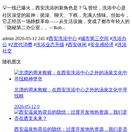
💡一线已爆火，西安洗浴的新角色是？🔍 曾经，洗浴中心是
社区澡堂的延伸：搓澡、聊天、下棋，充满人情味。但如今，
它正经历一场静默革命——从生活设施，变成了都市年轻人的
「隐秘第二办公室」。✅&nb...
admin
2026-05-12
241
#
西安洗浴中心
#
城市第三空间
#
洗浴办
公
#
Z世代消费
#
洗浴业态升级
#
西安休闲
#
安全感经济
#
洗浴
社交
随机图文
北漂的周末救赎：在西安洗浴中心之外的汤泉文化中寻
找精
2026-05-12
0
西安温泉热背后的隐忧：过度开发地热资源，我们是否