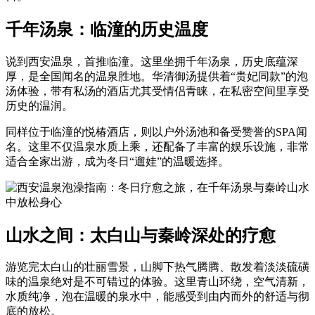
千年汤泉：临潼的历史温度
说到西安温泉，首推临潼。这里坐拥千年汤泉，历史底蕴深
厚，是全国闻名的温泉胜地。华清御汤提供着“贵妃同款”的泡
汤体验，带有私汤的酒店尤其受情侣青睐，在私密空间里享受
历史的温润。
同样位于临潼的悦椿酒店，则以户外汤池和备受赞誉的SPA闻
名。这里不仅温泉水质上乘，还配备了丰富的娱乐设施，非常
适合全家出游，成为冬日“遛娃”的温暖选择。
山水之间：太白山与秦岭深处的疗愈
游览完太白山的壮丽雪景，山脚下热气腾腾、散发着淡淡硫磺
味的温泉绝对是不可错过的体验。这里青山环绕，空气清新，
水质纯净，泡在温暖的泉水中，能感受到由内而外的舒适与彻
底的放松。