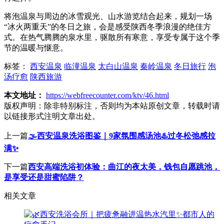
将泡温泉与周边的冰雪观光、山水游览结合起来，规划一场
“冰火两重天”的冬日之旅，会是感受陕西冬季浪漫的绝佳方
式。在热气腾腾的泉水里，驱散所有寒意，享受专属于这个季
节的温暖与惬意。
标签：
西安温泉
临潼温泉
太白山温泉
秦岭温泉
冬日旅行
泡
汤疗愈
陕西旅游
本文地址：
https://webfreecounter.com/ktv/46.html
版权声明：
除非特别标注，否则均为本站原创文章，转载时请
以链接形式注明文章出处。
上一篇
🌫️西安温泉洗浴图鉴｜9家氛围感汤池♨️过冬松弛感拉
满✨
下一篇
西安高端洗浴初体验：曲江的夜太美，钱包自愿跳池，
是享受还是甜蜜陷阱？
相关文章