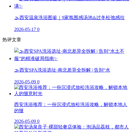
🌫️西安温泉洗浴图鉴｜9家氛围感汤池♨️过冬松弛感拉
2026-05-17
0
热评文章
🌫️西安SPA洗浴选址·南北差异全拆解 | 告别“水
2026-05-09
0
西安洗浴推荐：一份沉浸式放松洗浴攻略，解锁本地人
的惬
2026-05-09
0