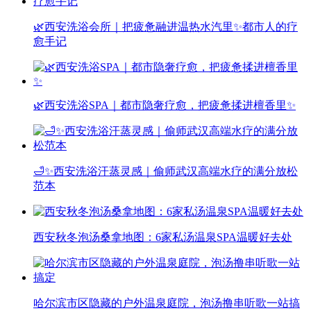
🌿西安洗浴会所｜把疲惫融进温热水汽里✨都市人的疗
愈手记
🌿西安洗浴SPA｜都市隐奢疗愈，把疲惫揉进檀香里✨
🛁✨西安洗浴汗蒸灵感｜偷师武汉高端水疗的满分放松
范本
西安秋冬泡汤桑拿地图：6家私汤温泉SPA温暖好去处
哈尔滨市区隐藏的户外温泉庭院，泡汤撸串听歌一站搞