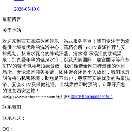
2026-05-10
0
最新留言
关于本站
欢迎来到西安高端休闲娱乐一站式服务平台！我们专注于为您
提供全城最优质的洗浴中心、高档会所与KTV资源推荐与安
排规划。从青水瓦台的韩式汗蒸、清水湾·乐汤汇的欧式温
泉，到真爱年华的健身水疗，以及天阙国际、唐宫国际等商务
KTV的奢华包厢与顶级音效，我们甄选全网口碑最佳的休闲
场所。无论您是商务宴请、团体聚会还是个人放松，我们以透
明价格与私密环境，助您足不出户，尊享西安最优质的温泉洗
浴、宴会KTV及保健礼遇。全城席位即时预约，立即开启您
的惬意西安之旅！
本站由 www.webfreecounter.com 强力驱动
陕ICP备2026009229号-2
联系我们
联系方式：
QQ：