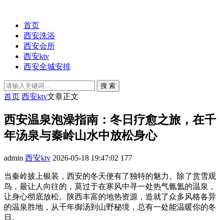
首页
西安洗浴
西安会所
西安ktv
西安全城安排
搜 索
首页
西安ktv
文章正文
西安温泉泡澡指南：冬日疗愈之旅，在千
年汤泉与秦岭山水中放松身心
admin
西安ktv
2026-05-18 19:47:02
177
当秦岭披上银装，西安的冬天便有了独特的魅力。除了赏雪观
鸟，最让人向往的，莫过于在寒风中寻一处热气氤氲的温泉，
让身心彻底放松。陕西丰富的地热资源，造就了众多风格各异
的温泉胜地，从千年御汤到山野秘境，总有一处能温暖你的冬
日。