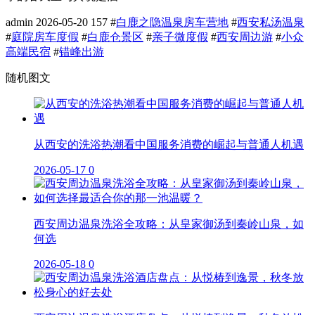
admin
2026-05-20
157
#
白鹿之隐温泉房车营地
#
西安私汤温泉
#
庭院房车度假
#
白鹿仓景区
#
亲子微度假
#
西安周边游
#
小众
高端民宿
#
错峰出游
随机图文
从西安的洗浴热潮看中国服务消费的崛起与普通人机遇
2026-05-17
0
西安周边温泉洗浴全攻略：从皇家御汤到秦岭山泉，如
何选
2026-05-18
0