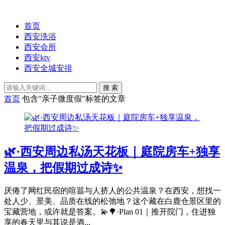
首页
西安洗浴
西安会所
西安ktv
西安全城安排
搜 索
首页
包含"亲子微度假"标签的文章
🌿·西安周边私汤天花板｜庭院房车+独享
温泉，把假期过成诗✨
厌倦了网红民宿的喧嚣与人挤人的公共温泉？在西安，想找一
处人少、景美、品质在线的松弛地？这个藏在白鹿仓景区里的
宝藏营地，或许就是答案。💫🌳·Plan 01｜推开院门，住进独
享的春天里与其说是酒...