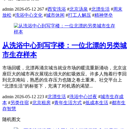
admin
2026-05-12
267
#
西安洗浴
#
北京汤泉
#
北漂生活
#
周末
放松
#
洗浴中心文化
#
城市休闲
#
打工人解压
#
精神堡垒
从洗浴中心到写字楼：一位北漂的另类城
市生存样本
市场回暖，北漂再涌京城当就业市场的暖流重新涌动，北京这
座巨大的城市再次展现出强大的虹吸效应。许多人拖着行李回
到北京南站，熟悉的生存压力也随之卷土重来。社交平台上
“北漂生活”的标签下，充满了对机遇的渴望...
admin
2026-05-12
223
#
北漂生活
#
洗浴中心过夜
#
城市生存成
本
#
另类住宿
#
北京租房
#
青年生活方式
#
低成本生活
#
都市生
存智慧
随机图文