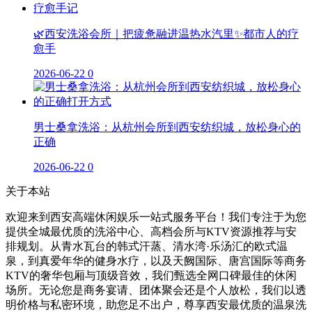
🌿西安洗浴会所｜把疲惫融进温热水汽里✨都市人的疗
愈手
2026-06-22
0
男士桑拿洗浴：从杭州会所到西安纺织城，放松身心的
正确
2026-06-22
0
关于本站
欢迎来到西安高端休闲娱乐一站式服务平台！我们专注于为您
提供全城最优质的洗浴中心、高档会所与KTV资源推荐与安
排规划。从青水瓦台的韩式汗蒸、清水湾·乐汤汇的欧式温
泉，到真爱年华的健身水疗，以及天阙国际、唐宫国际等商务
KTV的奢华包厢与顶级音效，我们甄选全网口碑最佳的休闲
场所。无论您是商务宴请、团体聚会还是个人放松，我们以透
明价格与私密环境，助您足不出户，尊享西安最优质的温泉洗