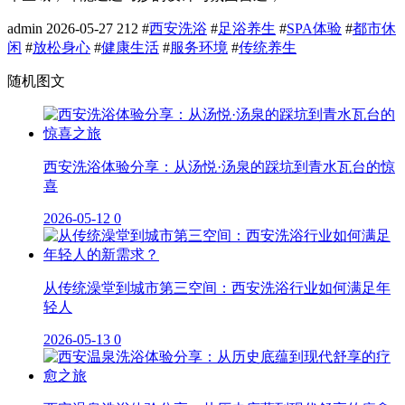
admin
2026-05-27
212
#
西安洗浴
#
足浴养生
#
SPA体验
#
都市休
闲
#
放松身心
#
健康生活
#
服务环境
#
传统养生
随机图文
西安洗浴体验分享：从汤悦·汤泉的踩坑到青水瓦台的惊
喜
2026-05-12
0
从传统澡堂到城市第三空间：西安洗浴行业如何满足年
轻人
2026-05-13
0