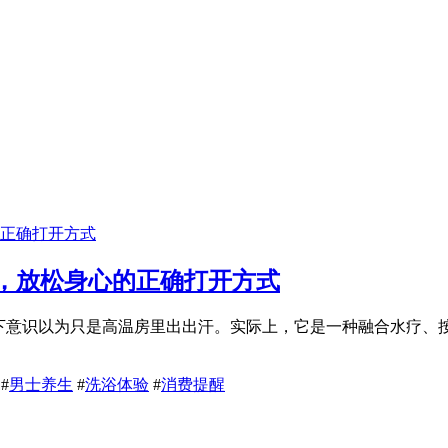
，放松身心的正确打开方式
，下意识以为只是高温房里出出汗。实际上，它是一种融合水疗、
#
男士养生
#
洗浴体验
#
消费提醒