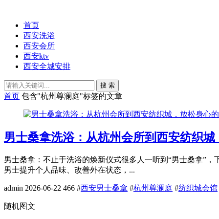
首页
西安洗浴
西安会所
西安ktv
西安全城安排
搜 索
首页
包含"杭州尊澜庭"标签的文章
男士桑拿洗浴：从杭州会所到西安纺织城
男士桑拿：不止于洗浴的焕新仪式很多人一听到“男士桑拿”
男士提升个人品味、改善外在状态，...
admin
2026-06-22
466
#
西安男士桑拿
#
杭州尊澜庭
#
纺织城会馆
随机图文