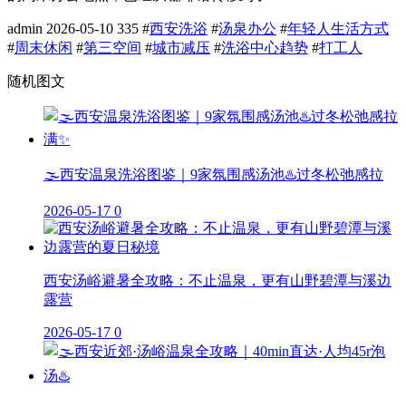
admin
2026-05-10
335
#
西安洗浴
#
汤泉办公
#
年轻人生活方式
#
周末休闲
#
第三空间
#
城市减压
#
洗浴中心趋势
#
打工人
随机图文
🌫️西安温泉洗浴图鉴｜9家氛围感汤池♨️过冬松弛感拉
2026-05-17
0
西安汤峪避暑全攻略：不止温泉，更有山野碧潭与溪边
露营
2026-05-17
0