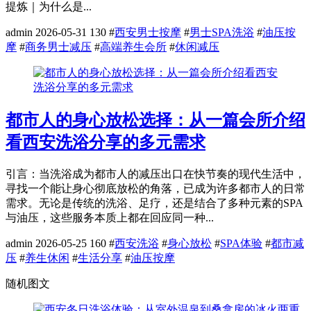
提炼｜为什么是...
admin
2026-05-31
130
#
西安男士按摩
#
男士SPA洗浴
#
油压按
摩
#
商务男士减压
#
高端养生会所
#
休闲减压
都市人的身心放松选择：从一篇会所介绍
看西安洗浴分享的多元需求
引言：当洗浴成为都市人的减压出口在快节奏的现代生活中，
寻找一个能让身心彻底放松的角落，已成为许多都市人的日常
需求。无论是传统的洗浴、足疗，还是结合了多种元素的SPA
与油压，这些服务本质上都在回应同一种...
admin
2026-05-25
160
#
西安洗浴
#
身心放松
#
SPA体验
#
都市减
压
#
养生休闲
#
生活分享
#
油压按摩
随机图文