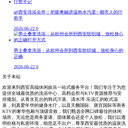
🌿西安洗浴会所｜把疲惫融进温热水汽里✨都市人的疗
愈手
2026-06-22
0
男士桑拿洗浴：从杭州会所到西安纺织城，放松身心的
正确
2026-06-22
0
关于本站
欢迎来到西安高端休闲娱乐一站式服务平台！我们专注于为您
提供全城最优质的洗浴中心、高档会所与KTV资源推荐与安
排规划。从青水瓦台的韩式汗蒸、清水湾·乐汤汇的欧式温
泉，到真爱年华的健身水疗，以及天阙国际、唐宫国际等商务
KTV的奢华包厢与顶级音效，我们甄选全网口碑最佳的休闲
场所。无论您是商务宴请、团体聚会还是个人放松，我们以透
明价格与私密环境，助您足不出户，尊享西安最优质的温泉洗