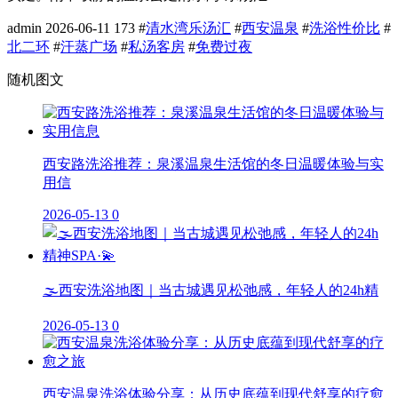
admin
2026-06-11
173
#
清水湾乐汤汇
#
西安温泉
#
洗浴性价比
#
北二环
#
汗蒸广场
#
私汤客房
#
免费过夜
随机图文
西安路洗浴推荐：泉溪温泉生活馆的冬日温暖体验与实
用信
2026-05-13
0
🌫️西安洗浴地图｜当古城遇见松弛感，年轻人的24h精
2026-05-13
0
西安温泉洗浴体验分享：从历史底蕴到现代舒享的疗愈