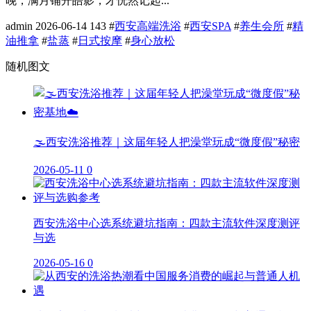
晚，满月铺开皓影，才恍然记起...
admin
2026-06-14
143
#
西安高端洗浴
#
西安SPA
#
养生会所
#
精
油推拿
#
盐蒸
#
日式按摩
#
身心放松
随机图文
🌫️西安洗浴推荐｜这届年轻人把澡堂玩成“微度假”秘密
2026-05-11
0
西安洗浴中心选系统避坑指南：四款主流软件深度测评
与选
2026-05-16
0