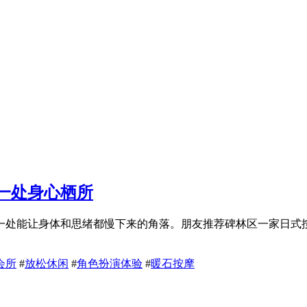
一处身心栖所
一处能让身体和思绪都慢下来的角落。朋友推荐碑林区一家日式
会所
#
放松休闲
#
角色扮演体验
#
暖石按摩