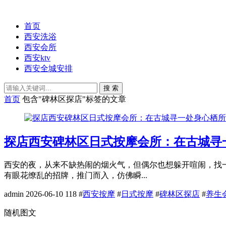
首页
西安洗浴
西安会所
西安ktv
西安全城安排
搜 索
首页
包含"碑林区探店"标签的文章
探店西安碑林区日式按摩会所：在古城寻
西安的夜，从来不缺热闹的烟火气，但偶尔也想躲开喧闹，找
有眼花缭乱的招牌，推门而入，仿佛瞬...
admin
2026-06-10
118
#
西安按摩
#
日式按摩
#
碑林区探店
#
养生
随机图文