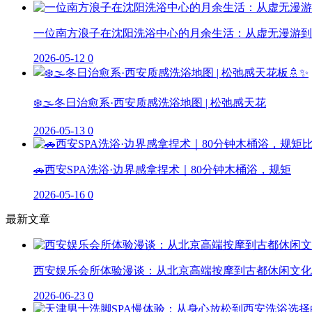
一位南方浪子在沈阳洗浴中心的月余生活：从虚无漫游到
2026-05-12
0
❄️🌫️冬日治愈系·西安质感洗浴地图 | 松弛感天花
2026-05-13
0
🚗西安SPA洗浴·边界感拿捏术｜80分钟木桶浴，规矩
2026-05-16
0
最新文章
西安娱乐会所体验漫谈：从北京高端按摩到古都休闲文化
2026-06-23
0