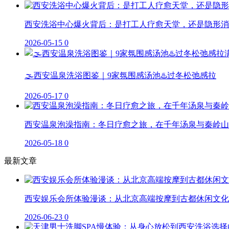
西安洗浴中心爆火背后：是打工人疗愈天堂，还是隐形消
2026-05-15
0
🌫️西安温泉洗浴图鉴｜9家氛围感汤池♨️过冬松弛感拉
2026-05-17
0
西安温泉泡澡指南：冬日疗愈之旅，在千年汤泉与秦岭山
2026-05-18
0
最新文章
西安娱乐会所体验漫谈：从北京高端按摩到古都休闲文化
2026-06-23
0