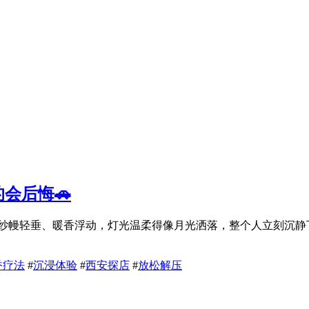
会后悔🚗
。纱幔轻垂、暖香浮动，灯光温柔得像月光洒落，整个人立刻沉
香疗法
#
沉浸体验
#
西安探店
#
放松解压