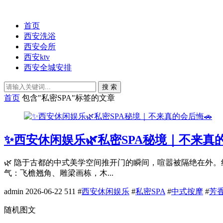
首页
西安洗浴
西安会所
西安ktv
西安全城安排
搜 索
首页
包含"私密SPA"标签的文章
✨西安休闲娱乐🌿私密SPA秘境｜不来真的
🌿 隐于古都的中式美学空间推开门的瞬间，喧嚣被隔绝在外
气：飞檐翘角、雕梁画栋，木...
admin
2026-06-22
511
#
西安休闲娱乐
#
私密SPA
#
中式按摩
#
芳
随机图文