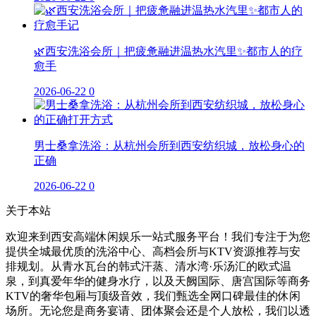
🌿西安洗浴会所｜把疲惫融进温热水汽里✨都市人的疗
愈手
2026-06-22
0
男士桑拿洗浴：从杭州会所到西安纺织城，放松身心的
正确
2026-06-22
0
关于本站
欢迎来到西安高端休闲娱乐一站式服务平台！我们专注于为您
提供全城最优质的洗浴中心、高档会所与KTV资源推荐与安
排规划。从青水瓦台的韩式汗蒸、清水湾·乐汤汇的欧式温
泉，到真爱年华的健身水疗，以及天阙国际、唐宫国际等商务
KTV的奢华包厢与顶级音效，我们甄选全网口碑最佳的休闲
场所。无论您是商务宴请、团体聚会还是个人放松，我们以透