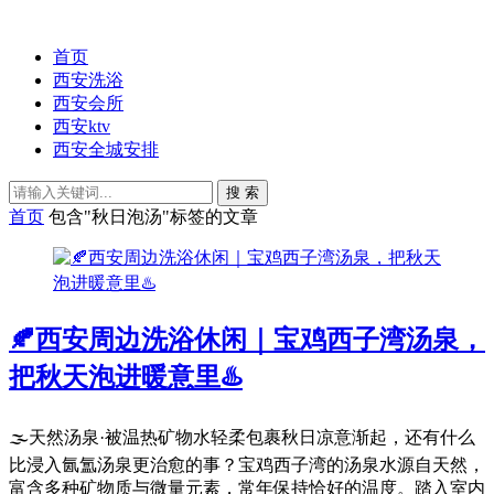
首页
西安洗浴
西安会所
西安ktv
西安全城安排
搜 索
首页
包含"秋日泡汤"标签的文章
🍂西安周边洗浴休闲｜宝鸡西子湾汤泉，
把秋天泡进暖意里♨️
🌫️天然汤泉·被温热矿物水轻柔包裹秋日凉意渐起，还有什么
比浸入氤氲汤泉更治愈的事？宝鸡西子湾的汤泉水源自天然，
富含多种矿物质与微量元素，常年保持恰好的温度。踏入室内