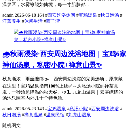
温泉区，水雾缭绕如仙境，每一寸肌肤都...
admin
2026-06-18
164
#
西安洗浴休闲
#
宝鸡汤泉
#
秋日泡汤
#
汗蒸养生
#
休闲生活
#
西子湾
🌧️秋雨浸染·西安周边洗浴地图｜宝鸡6家
神仙汤泉，私密小院+禅意山景✨
秋意渐浓，雨丝缠绵🌫️…西安周边洗浴的完美选项，原来藏
在这里！宝鸡温泉指南𝟏𝟎𝟎%上线✅～从私汤小院到禅茶意
境，一秒治愈降温的秋天🍃。🌿𝟭. 九龙山温泉｜云雾缭绕的
汤池乐园室内外几十个特色汤...
admin
2026-05-23
143
#
宝鸡温泉
#
私汤小院
#
西安周边洗浴
#
秋日泡汤
#
禅意温泉
#
温泉民宿
#
九龙山温泉
随机图文