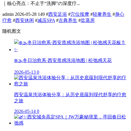
｜核心亮点：不止于“洗脚”の深度疗...
admin
2026-05-28
149
#
西安足浴
#
穴位按摩
#
轻奢养生
#
身心
疗愈
#
西安休闲
#
减压SPA
#
古典养生
#
盐蒸房
随机图文
❄️🌫️冬日治愈系·西安质感洗浴地图 | 松弛感天花
2026-05-13
0
西安温泉洗浴体验分享：从历史底蕴到现代舒享的疗愈
之旅
2026-05-14
0