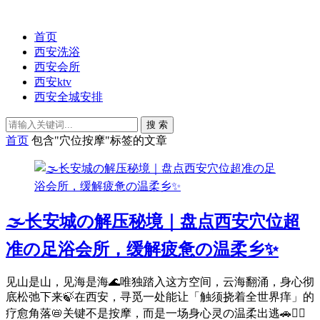
首页
西安洗浴
西安会所
西安ktv
西安全城安排
搜 索
首页
包含"穴位按摩"标签的文章
🌫️长安城の解压秘境｜盘点西安穴位超
准の足浴会所，缓解疲惫の温柔乡✨
见山是山，见海是海🌊唯独踏入这方空间，云海翻涌，身心彻
底松弛下来🍃在西安，寻觅一处能让「触须挠着全世界痒」的
疗愈角落📛关键不是按摩，而是一场身心灵の温柔出逃🚗💆‍♀️