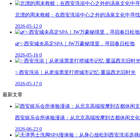
北漂的周末救赎：在西安洗浴中心之外的汤泉文化中寻找
2026-05-12
0
🌿✨西安城央高定SPA｜JW万豪秘境里，寻回春日松弛
2026-05-16
0
✨西安洗浴｜从老澡票里打捞城市记忆·重温西北旧时光
2026-05-17
0
最新文章
西安娱乐会所体验漫谈：从北京高端按摩到古都休闲文化
2026-06-23
0