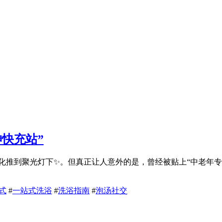
神快充站”
文化推到聚光灯下✨。但真正让人意外的是，曾经被贴上“中老年
式
#
一站式洗浴
#
洗浴指南
#
泡汤社交