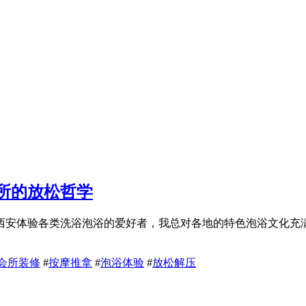
所的放松哲学
西安体验各类洗浴泡浴的爱好者，我总对各地的特色泡浴文化充
会所装修
#
按摩推拿
#
泡浴体验
#
放松解压