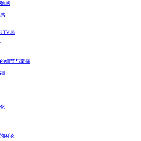
感
T
细