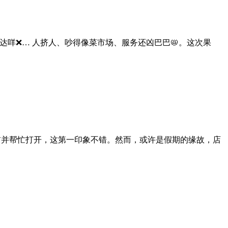
达咩❌… 人挤人、吵得像菜市场、服务还凶巴巴📛。这次果
前并帮忙打开，这第一印象不错。然而，或许是假期的缘故，店