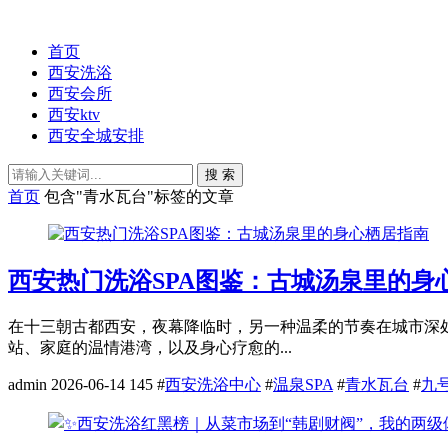
首页
西安洗浴
西安会所
西安ktv
西安全城安排
搜 索
首页
包含"青水瓦台"标签的文章
西安热门洗浴SPA图鉴：古城汤泉里的身
在十三朝古都西安，夜幕降临时，另一种温柔的节奏在城市深
站、家庭的温情港湾，以及身心疗愈的...
admin
2026-06-14
145
#
西安洗浴中心
#
温泉SPA
#
青水瓦台
#
九