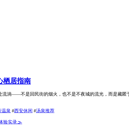
心栖居指南
处流淌——不是回民街的烟火，也不是不夜城的流光，而是藏匿于
号温泉
#
西安休闲
#
汤泉推荐