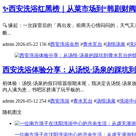
✨西安洗浴红黑榜｜从菜市场到“韩剧财阀”
🔍 缘起：一次踩雷后的「再出发」前两天心情闷闷的，天气又
断...
admin
2026-05-22
156
#
西安洗浴会所
#
青水瓦台
#
汤悦汤泉
#
洗
西安洗浴体验分享：从汤悦·汤泉的踩坑
初体验：汤悦·汤泉的假日喧嚣假期末尾，我决定去汤悦·汤
内人满为患，书吧区挤满了玩平板的...
admin
2026-05-12
254
#
西安洗浴
#
青水瓦台
#
汤悦汤泉
#
洗浴中
随机图文
一位南方浪子在沈阳洗浴中心的月余生活：从虚无漫游到