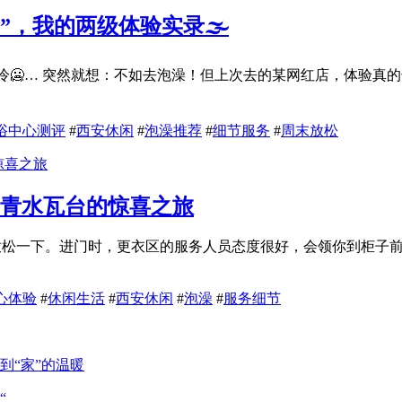
，我的两级体验实录🌫️
冷🥶… 突然就想：不如去泡澡！但上次去的某网红店，体验真的
浴中心测评
#
西安休闲
#
泡澡推荐
#
细节服务
#
周末放松
到青水瓦台的惊喜之旅
泉放松一下。进门时，更衣区的服务人员态度很好，会领你到柜子
心体验
#
休闲生活
#
西安休闲
#
泡澡
#
服务细节
“