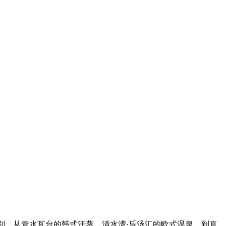
划。从青水瓦台的韩式汗蒸、清水湾·乐汤汇的欧式温泉，到真