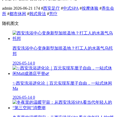
admin
2026-06-21
174
#
西安足疗
#
中式SPA
#
按摩体验
#
养生会
所
#
都市休闲
#
韩式骨法
#
芳疗
随机图文
西安洗浴中心变身新型加班圣地？打工人的水蒸气乌托
邦
2026-05-14
0
✨西安洗浴进化论｜百元实现车厘子自由，一站式休闲
Ma
2026-05-14
0