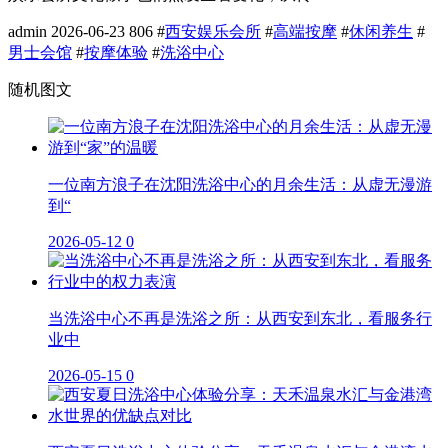
admin
2026-06-23
806
#
西安娱乐会所
#
高端按摩
#
休闲养生
#
男士会馆
#
按摩体验
#
洗浴中心
随机图文
一位南方浪子在沈阳洗浴中心的月余生活：从虚无漫游
到“
2026-05-12
0
当洗浴中心不再是洗浴之所：从西安到东北，看服务行
业中
2026-05-15
0