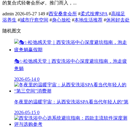
的复合式轻奢会所🌿。推门而入，...
admin
2026-05-27
149
#
西安桑拿会所
#
柔式按摩SPA
#
高端足
浴养生
#
城市疗愈空间
#
身心放松
#
本地生活推荐
#
休闲好去处
随机图文
🎭✨松弛感天堂｜西安洗浴中心深度避坑指南，泡走疲
惫躺
2026-05-14
0
冬夜里的温暖宇宙：从西安洗浴SPA看当代年轻人的“第
2026-05-15
0