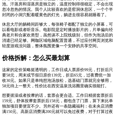
池。汗蒸房和湿蒸房是独立的，温度控制得很稳定，不会出现
忽冷忽热的情况。我个人比较喜欢的是窑洞休息区，一个个半
封闭的小洞穴配着暖黄色的灯光，躺进去很容易就睡着了。
休息大厅的躺椅间距够大，每张椅子都配了独立的小屏幕，可
以看电影或者听音乐。电影院是定时播放影片的，片单偏向经
典老片和合家欢类型，虽然谈不上院线级别，但作为泡汤后的
消遣已经足够。网咖区域电脑配置普通，不过应付网页浏览和
轻度游戏没问题，整体氛围更像一个安静的共享空间。
价格拆解：怎么买最划算
这家的定价策略挺透明的，工作日成人票原价99元，打折后只
要58元，周末或节假日原价139元，折后65元，过夜费统一加
收30元。如果只是单纯想泡汤放松，选基础门票就完全够用，
58元待上一整天，性价比在西安温泉洗浴圈里确实很能打。
想要搓澡或者按摩的话，套票会更合适。工作日精搓套票折后
159元，舒体按摩套票折后158元，都包含了门票，算下来比单
独加项目要便宜不少。另外还有一条隐藏福利：在未央店消费
满150元、高新店消费满200元就可以免过夜费，对于打算过夜