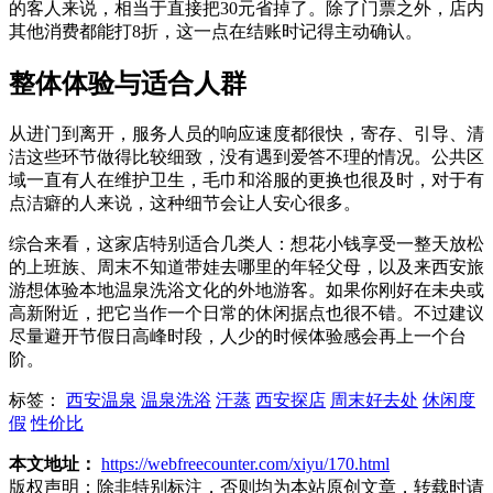
的客人来说，相当于直接把30元省掉了。除了门票之外，店内
其他消费都能打8折，这一点在结账时记得主动确认。
整体体验与适合人群
从进门到离开，服务人员的响应速度都很快，寄存、引导、清
洁这些环节做得比较细致，没有遇到爱答不理的情况。公共区
域一直有人在维护卫生，毛巾和浴服的更换也很及时，对于有
点洁癖的人来说，这种细节会让人安心很多。
综合来看，这家店特别适合几类人：想花小钱享受一整天放松
的上班族、周末不知道带娃去哪里的年轻父母，以及来西安旅
游想体验本地温泉洗浴文化的外地游客。如果你刚好在未央或
高新附近，把它当作一个日常的休闲据点也很不错。不过建议
尽量避开节假日高峰时段，人少的时候体验感会再上一个台
阶。
标签：
西安温泉
温泉洗浴
汗蒸
西安探店
周末好去处
休闲度
假
性价比
本文地址：
https://webfreecounter.com/xiyu/170.html
版权声明：
除非特别标注，否则均为本站原创文章，转载时请