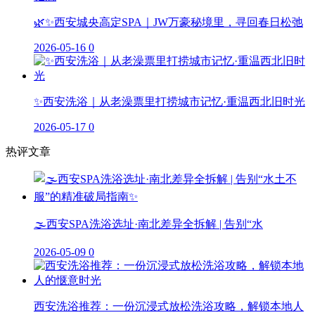
🌿✨西安城央高定SPA｜JW万豪秘境里，寻回春日松弛
2026-05-16
0
✨西安洗浴｜从老澡票里打捞城市记忆·重温西北旧时光
2026-05-17
0
热评文章
🌫️西安SPA洗浴选址·南北差异全拆解 | 告别“水
2026-05-09
0
西安洗浴推荐：一份沉浸式放松洗浴攻略，解锁本地人