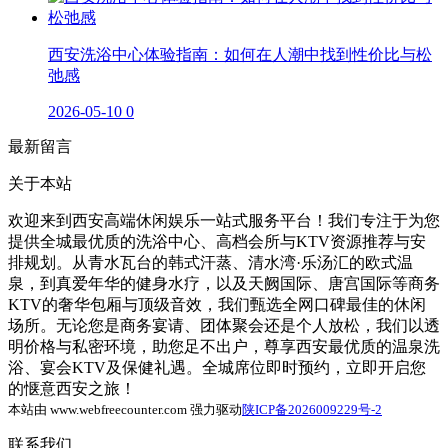
西安洗浴中心体验指南：如何在人潮中找到性价比与松
弛感
2026-05-10
0
最新留言
关于本站
欢迎来到西安高端休闲娱乐一站式服务平台！我们专注于为您
提供全城最优质的洗浴中心、高档会所与KTV资源推荐与安
排规划。从青水瓦台的韩式汗蒸、清水湾·乐汤汇的欧式温
泉，到真爱年华的健身水疗，以及天阙国际、唐宫国际等商务
KTV的奢华包厢与顶级音效，我们甄选全网口碑最佳的休闲
场所。无论您是商务宴请、团体聚会还是个人放松，我们以透
明价格与私密环境，助您足不出户，尊享西安最优质的温泉洗
浴、宴会KTV及保健礼遇。全城席位即时预约，立即开启您
的惬意西安之旅！
本站由 www.webfreecounter.com 强力驱动
陕ICP备2026009229号-2
联系我们