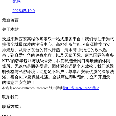
弛感
2026-05-10
0
最新留言
关于本站
欢迎来到西安高端休闲娱乐一站式服务平台！我们专注于为您
提供全城最优质的洗浴中心、高档会所与KTV资源推荐与安
排规划。从青水瓦台的韩式汗蒸、清水湾·乐汤汇的欧式温
泉，到真爱年华的健身水疗，以及天阙国际、唐宫国际等商务
KTV的奢华包厢与顶级音效，我们甄选全网口碑最佳的休闲
场所。无论您是商务宴请、团体聚会还是个人放松，我们以透
明价格与私密环境，助您足不出户，尊享西安最优质的温泉洗
浴、宴会KTV及保健礼遇。全城席位即时预约，立即开启您
的惬意西安之旅！
本站由 www.webfreecounter.com 强力驱动
陕ICP备2026009229号-2
联系我们
联系方式：