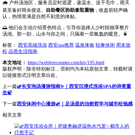
🌧️ 户外汤池区，服务员定时巡逻，递温水、送干毛巾，雨天
甚至备好雨伞接送。
自助餐区协助拿取重物
，收盘前轻声确
认，热情里满是自然不刻意的体贴。
🌅 他们会主动介绍景色特点，引导你选择人少时段独享整片
汤池。那一刻，山水与你之间，只隔着一层氤氲的暖意。🍵
标签：
西安高端洗浴
西安spa推荐
温泉体验
轻奢休闲
周末放
松
品质生活指南
本文地址：
https://webfreecounter.com/ktv/195.html
版权声明：
除非特别标注，否则均为本站原创文章，转载时请
以链接形式注明文章出处。
上一篇
🌿长安泡汤漫游指南✨｜西安沉浸式洗浴SPA的诗意重
生🍃
下一篇
西安休闲中心漫游🌿｜足汤里的治愈哲学与城市松弛感
相关文章