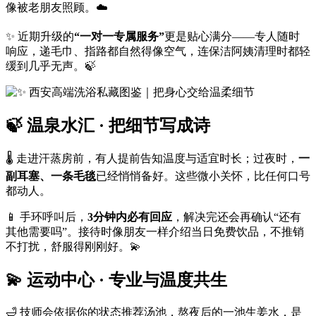
像被老朋友照顾。☁️
✨ 近期升级的
“一对一专属服务”
更是贴心满分——专人随时
响应，递毛巾、指路都自然得像空气，连保洁阿姨清理时都轻
缓到几乎无声。🍃
🍃 温泉水汇 · 把细节写成诗
🌡️ 走进汗蒸房前，有人提前告知温度与适宜时长；过夜时，
一
副耳塞、一条毛毯
已经悄悄备好。这些微小关怀，比任何口号
都动人。
📱 手环呼叫后，
3分钟内必有回应
，解决完还会再确认“还有
其他需要吗”。接待时像朋友一样介绍当日免费饮品，不推销
不打扰，舒服得刚刚好。💫
💫 运动中心 · 专业与温度共生
🛁 技师会依据你的状态推荐汤池，熬夜后的一池生姜水，是