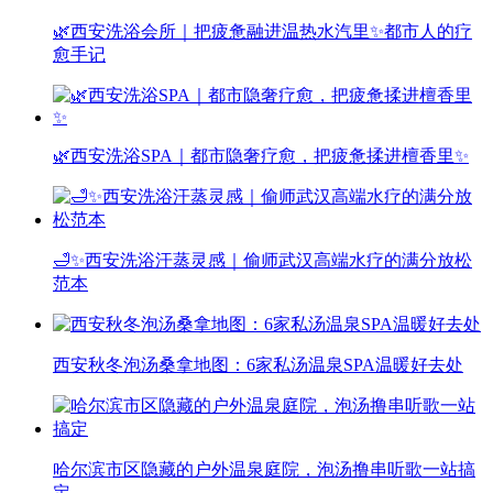
🌿西安洗浴会所｜把疲惫融进温热水汽里✨都市人的疗
愈手记
🌿西安洗浴SPA｜都市隐奢疗愈，把疲惫揉进檀香里✨
🛁✨西安洗浴汗蒸灵感｜偷师武汉高端水疗的满分放松
范本
西安秋冬泡汤桑拿地图：6家私汤温泉SPA温暖好去处
哈尔滨市区隐藏的户外温泉庭院，泡汤撸串听歌一站搞
定