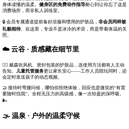
身体读懂的温柔。
健身区的免费动作指导
耐心到让你忘了这是
消费场所，而非私人训练室。
🔒 会员专属通道提前备好浴服和惯用的护肤品，
非会员同样被
礼貌相待
。在这里，专业不是冰冷的术语，而是带着体温的关
照。
☁️ 云谷 · 质感藏在细节里
💇‍♀️ 戴森吹风机、密封包装的护肤品，连使用方法都有人主动
告知。
儿童托管服务
更让家长安心——工作人员陪玩同时，还
会定时发送孩子的动态视频。
🤝 接待时弯腰问候，哪怕你拒绝体验，回应也是微笑的“有需
要随时找我”。全程无压力的高级感，像一次轻盈的深呼吸。
🌬️
🌫️ 温泉 · 户外的温柔守候