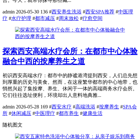
合。今天，就带你探寻那些藏...
admin
2026-05-30
136
#
西安养生洗浴
#
西安SPA推荐
#
中医理
疗
#
水疗护理
#
都市减压
#
周末放松
#
疗愈空间
探索西安高端水疗会所：在都市中心体验
融合中西的按摩养生之道
初识西安高端水疗：都市中的静谧港湾提到西安，人们总先想
到厚重的历史与美食。然而，在这座繁华都市的中心地带，也
悄然兴起了集按摩、养生、休闲于一体的高端商务水疗会所。
它们往往选址便利，环境却出人意料地典雅...
admin
2026-05-28
169
#
西安水疗
#
高端洗浴
#
按摩养生
#
SPA会
所
#
休闲减压
#
中医理疗
#
都市养生
#
健康生活
随机图文