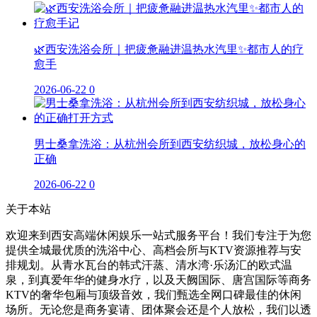
🌿西安洗浴会所｜把疲惫融进温热水汽里✨都市人的疗
愈手
2026-06-22
0
男士桑拿洗浴：从杭州会所到西安纺织城，放松身心的
正确
2026-06-22
0
关于本站
欢迎来到西安高端休闲娱乐一站式服务平台！我们专注于为您
提供全城最优质的洗浴中心、高档会所与KTV资源推荐与安
排规划。从青水瓦台的韩式汗蒸、清水湾·乐汤汇的欧式温
泉，到真爱年华的健身水疗，以及天阙国际、唐宫国际等商务
KTV的奢华包厢与顶级音效，我们甄选全网口碑最佳的休闲
场所。无论您是商务宴请、团体聚会还是个人放松，我们以透