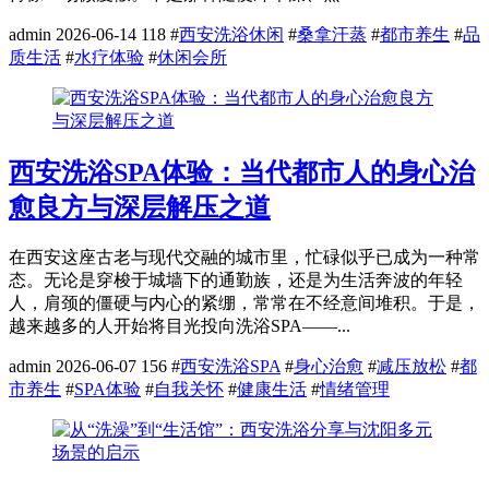
admin
2026-06-14
118
#
西安洗浴休闲
#
桑拿汗蒸
#
都市养生
#
品
质生活
#
水疗体验
#
休闲会所
西安洗浴SPA体验：当代都市人的身心治
愈良方与深层解压之道
在西安这座古老与现代交融的城市里，忙碌似乎已成为一种常
态。无论是穿梭于城墙下的通勤族，还是为生活奔波的年轻
人，肩颈的僵硬与内心的紧绷，常常在不经意间堆积。于是，
越来越多的人开始将目光投向洗浴SPA——...
admin
2026-06-07
156
#
西安洗浴SPA
#
身心治愈
#
减压放松
#
都
市养生
#
SPA体验
#
自我关怀
#
健康生活
#
情绪管理