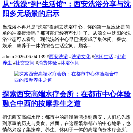
从“洗澡”到“生活馆”：西安洗浴分享与沈
阳多元场景的启示
当洗浴不再只是“洗浴”提到去洗浴中心，你的第一反应还是简
单的冲凉搓澡吗？那可能已经有些过时了。从源文中沈阳的洗
浴业态可以看到，现代洗浴中心早已演变成了集休闲、餐饮、
娱乐、康养于一体的综合生活空间。顾客...
admin
2026-06-04
139
#
西安洗浴
#
洗浴文化
#
休闲生活
#
都市
养生
#
社交空间
#
消费体验
#
沐浴休闲
探索西安高端水疗会所：在都市中心体验
融合中西的按摩养生之道
初识西安高端水疗：都市中的静谧港湾提到西安，人们总先想
到厚重的历史与美食。然而，在这座繁华都市的中心地带，也
悄然兴起了集按摩、养生、休闲于一体的高端商务水疗会所。