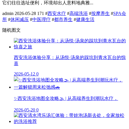
它们往往选址便利，环境却出人意料地典雅...
admin
2026-05-28
171
#
西安水疗
#
高端洗浴
#
按摩养生
#
SPA会
所
#
休闲减压
#
中医理疗
#
都市养生
#
健康生活
随机图文
西安洗浴体验分享：从汤悦·汤泉的踩坑到青水瓦台的惊
喜
2026-05-12
0
✨西安洗浴地图全攻略🌫️ | 从高端养生到潮玩水疗，
2026-05-20
0