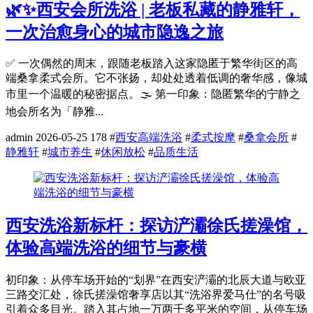
🌿✨西安会所洗浴 | 老板私藏的静雅轩，
一次治愈身心的城市隐逸之旅
✅ 一次偶然的周末，跟随老板踏入这家隐匿于繁华街区的高
端桑拿柔式会所。它不张扬，却处处透着低调的奢华感，像城
市里一个温暖的秘密据点。🌫️ 第一印象：隐匿繁华的宁静之
地会所名为「静雅...
admin
2026-05-25
178
#
西安高端洗浴
#
柔式按摩
#
桑拿会所
#
静雅轩
#
城市养生
#
休闲放松
#
品质生活
西安洗浴新标杆：探访浐灞徐氏搓澡馆，
体验高端洗浴的细节与豪横
初印象：从停车场开始的“划界”在西安浐灞的北辰大道与欧亚
三路交汇处，徐氏搓澡馆奢享店以其“洗浴界爱马仕”的名号吸
引着众多目光。踏入其占地一万两千多平米的空间，从停车场