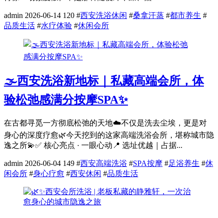
admin
2026-06-14
120
#
西安洗浴休闲
#
桑拿汗蒸
#
都市养生
#
品质生活
#
水疗体验
#
休闲会所
🌫️西安洗浴新地标｜私藏高端会所，体
验松弛感满分按摩SPA✨
在古都寻觅一方彻底松弛的天地☁️不仅是洗去尘埃，更是对
身心的深度疗愈🌿今天挖到的这家高端洗浴会所，堪称城市隐
逸之所💫✅ 核心亮点 · 一眼心动📍 选址优越｜占据...
admin
2026-06-04
149
#
西安高端洗浴
#
SPA按摩
#
足浴养生
#
休
闲会所
#
身心疗愈
#
西安休闲
#
品质生活