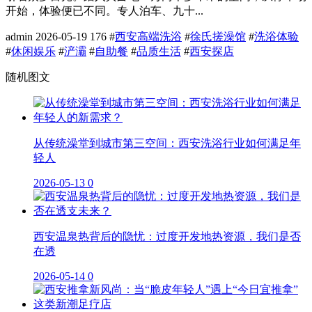
开始，体验便已不同。专人泊车、九十...
admin
2026-05-19
176
#
西安高端洗浴
#
徐氏搓澡馆
#
洗浴体验
#
休闲娱乐
#
浐灞
#
自助餐
#
品质生活
#
西安探店
随机图文
从传统澡堂到城市第三空间：西安洗浴行业如何满足年
轻人
2026-05-13
0
西安温泉热背后的隐忧：过度开发地热资源，我们是否
在透
2026-05-14
0