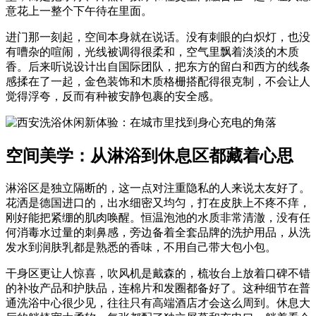
意花上一整个下午待在里面。
进门那一刻起，空间本身就在说话。没有刺眼的白炽灯，也没
有嘈杂的喧闹，光线被调得很柔和，空气里飘着淡淡的木质
香。后来听说设计出自国际团队，把东方的留白和西方的线条
感揉在了一起，金色装饰和木质格栅搭配得很克制，不会让人
觉得浮夸，反而有种被安静包裹的安全感。
空间美学：从淋浴到休息区都藏着心思
淋浴区是独立隔断的，这一点对注重隐私的人来说太友好了。
花洒是德国进口的，出水细密又均匀，打在皮肤上不疼不痒，
刚好能把紧绷的肌肉唤醒。恒温泡池的水质非常清澈，没有任
何消毒水过量的刺鼻感，旁边备着全套品牌的洗护用品，从洗
发水到润肤乳都是熟悉的香味，不用自己带大包小包。
干身区更让人惊喜，吹风机是戴森的，梳妆台上放着口碑不错
的补妆产品和护肤品，连棉片和发圈都备好了。这种细节在普
通洗浴中心很少见，往往只有高端酒店才会这么周到。休息大