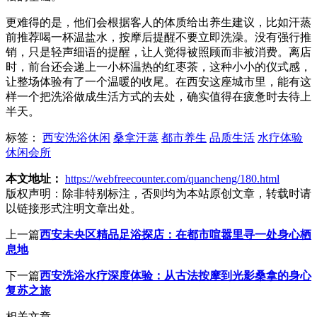
更难得的是，他们会根据客人的体质给出养生建议，比如汗蒸
前推荐喝一杯温盐水，按摩后提醒不要立即洗澡。没有强行推
销，只是轻声细语的提醒，让人觉得被照顾而非被消费。离店
时，前台还会递上一小杯温热的红枣茶，这种小小的仪式感，
让整场体验有了一个温暖的收尾。在西安这座城市里，能有这
样一个把洗浴做成生活方式的去处，确实值得在疲惫时去待上
半天。
标签：
西安洗浴休闲
桑拿汗蒸
都市养生
品质生活
水疗体验
休闲会所
本文地址：
https://webfreecounter.com/quancheng/180.html
版权声明：
除非特别标注，否则均为本站原创文章，转载时请
以链接形式注明文章出处。
上一篇
西安未央区精品足浴探店：在都市喧嚣里寻一处身心栖
息地
下一篇
西安洗浴水疗深度体验：从古法按摩到光影桑拿的身心
复苏之旅
相关文章