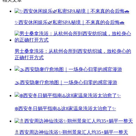
✨西安休闲娱乐🌿私密SPA秘境｜不来真的会后悔🚗
男士桑拿洗浴：从杭州会所到西安纺织城，放松身心的
正确打开方式
🌫️西安隐奢疗愈地图｜一场身心归零的感官漫游
❄️西安冬日躺平指南♨️这8家温泉洗浴太治愈了✨
🚿西安周边神仙洗浴✨朔州景泉汇人均35+躺平一整天