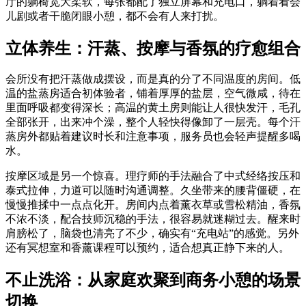
厅的躺椅宽大柔软，每张都配了独立屏幕和充电口，躺着看会
儿剧或者干脆闭眼小憩，都不会有人来打扰。
立体养生：汗蒸、按摩与香氛的疗愈组合
会所没有把汗蒸做成摆设，而是真的分了不同温度的房间。低
温的盐蒸房适合初体验者，铺着厚厚的盐层，空气微咸，待在
里面呼吸都变得深长；高温的黄土房则能让人很快发汗，毛孔
全部张开，出来冲个澡，整个人轻快得像卸了一层壳。每个汗
蒸房外都贴着建议时长和注意事项，服务员也会轻声提醒多喝
水。
按摩区域是另一个惊喜。理疗师的手法融合了中式经络按压和
泰式拉伸，力道可以随时沟通调整。久坐带来的腰背僵硬，在
慢慢推揉中一点点化开。房间内点着薰衣草或雪松精油，香氛
不浓不淡，配合技师沉稳的手法，很容易就迷糊过去。醒来时
肩膀松了，脑袋也清亮了不少，确实有“充电站”的感觉。另外
还有冥想室和香薰课程可以预约，适合想真正静下来的人。
不止洗浴：从家庭欢聚到商务小憩的场景
切换