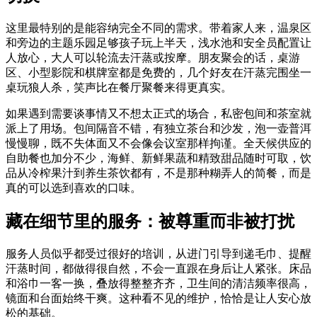
这里最特别的是能容纳完全不同的需求。带着家人来，温泉区
和旁边的主题乐园足够孩子玩上半天，浅水池和安全员配置让
人放心，大人可以轮流去汗蒸或按摩。朋友聚会的话，桌游
区、小型影院和棋牌室都是免费的，几个好友在汗蒸完围坐一
桌玩狼人杀，笑声比在餐厅聚餐来得更真实。
如果遇到需要谈事情又不想太正式的场合，私密包间和茶室就
派上了用场。包间隔音不错，有独立茶台和沙发，泡一壶普洱
慢慢聊，既不失体面又不会像会议室那样拘谨。全天候供应的
自助餐也加分不少，海鲜、新鲜果蔬和精致甜品随时可取，饮
品从冷榨果汁到养生茶饮都有，不是那种糊弄人的简餐，而是
真的可以选到喜欢的口味。
藏在细节里的服务：被尊重而非被打扰
服务人员似乎都受过很好的培训，从进门引导到递毛巾、提醒
汗蒸时间，都做得很自然，不会一直跟在身后让人紧张。床品
和浴巾一客一换，叠放得整整齐齐，卫生间的清洁频率很高，
镜面和台面始终干爽。这种看不见的维护，恰恰是让人安心放
松的基础。