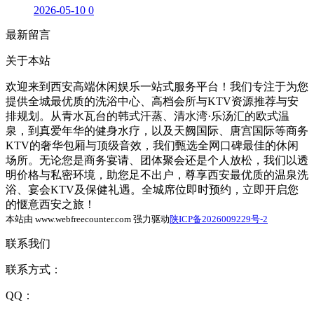
2026-05-10
0
最新留言
关于本站
欢迎来到西安高端休闲娱乐一站式服务平台！我们专注于为您
提供全城最优质的洗浴中心、高档会所与KTV资源推荐与安
排规划。从青水瓦台的韩式汗蒸、清水湾·乐汤汇的欧式温
泉，到真爱年华的健身水疗，以及天阙国际、唐宫国际等商务
KTV的奢华包厢与顶级音效，我们甄选全网口碑最佳的休闲
场所。无论您是商务宴请、团体聚会还是个人放松，我们以透
明价格与私密环境，助您足不出户，尊享西安最优质的温泉洗
浴、宴会KTV及保健礼遇。全城席位即时预约，立即开启您
的惬意西安之旅！
本站由 www.webfreecounter.com 强力驱动
陕ICP备2026009229号-2
联系我们
联系方式：
QQ：