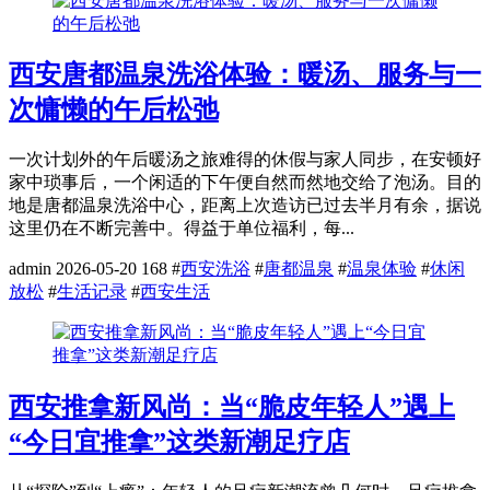
西安唐都温泉洗浴体验：暖汤、服务与一
次慵懒的午后松弛
一次计划外的午后暖汤之旅难得的休假与家人同步，在安顿好
家中琐事后，一个闲适的下午便自然而然地交给了泡汤。目的
地是唐都温泉洗浴中心，距离上次造访已过去半月有余，据说
这里仍在不断完善中。得益于单位福利，每...
admin
2026-05-20
168
#
西安洗浴
#
唐都温泉
#
温泉体验
#
休闲
放松
#
生活记录
#
西安生活
西安推拿新风尚：当“脆皮年轻人”遇上
“今日宜推拿”这类新潮足疗店