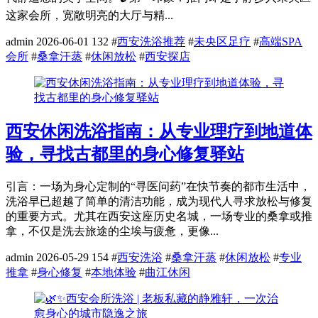
这家会所，宽敞明亮的大厅与精...
admin
2026-06-01
132
#
西安洗浴推荐
#
未央区足疗
#
高端SPA
会所
#
桑拿汗蒸
#
休闲放松
#
西安探店
西安休闲洗浴指南：从专业理疗到地道体
验，寻找古都里的身心修复驿站
引言：一场为身心定制的“寻医问药”在快节奏的都市生活中，
洗浴早已超越了简单的清洁功能，成为现代人寻求放松与修复
的重要方式。尤其在西安这座历史名城，一场专业的桑拿或推
拿，不仅是洗去旅途的尘埃与疲惫，更像...
admin
2026-05-29
154
#
西安洗浴
#
桑拿汗蒸
#
休闲放松
#
专业
推拿
#
身心修复
#
本地体验
#
曲江休闲