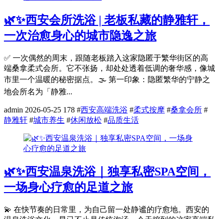
🌿✨西安会所洗浴 | 老板私藏的静雅轩，
一次治愈身心的城市隐逸之旅
✅ 一次偶然的周末，跟随老板踏入这家隐匿于繁华街区的高
端桑拿柔式会所。它不张扬，却处处透着低调的奢华感，像城
市里一个温暖的秘密据点。🌫️ 第一印象：隐匿繁华的宁静之
地会所名为「静雅...
admin
2026-05-25
178
#
西安高端洗浴
#
柔式按摩
#
桑拿会所
#
静雅轩
#
城市养生
#
休闲放松
#
品质生活
🌿✨西安温泉洗浴｜独享私密SPA空间，
一场身心疗愈的足道之旅
💫 在快节奏的日常里，为自己留一处静谧的疗愈地。西安的