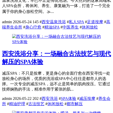
温泉洗浴文化，早已不止是传统泡汤。今天挖到的这家高端私
人SPA会所，将休闲、养生、康复融为一体，打造了一个完全
属于你的身心放松空间。🌫️...
admin
2026-05-24
145
#
西安温泉洗浴
#
私人SPA
#
足道按摩
#
高
端养生会所
#
身心疗愈
#
精油SPA
#
中医养生
#
休闲放松
西安洗浴分享：一场融合古法技艺与现代
解压的SPA体验
减压SPA：不只是按摩，更是身心的全面疗愈在西安寻找一处
放松身心的场所，优质的洗浴或SPA中心往往是都市人的选
择。一次专业的减压SPA，远不止是简单的肌肉按压。它通过
技师娴熟的手法，精准作用于紧张的肌...
admin
2026-05-22
202
#
西安洗浴
#
SPA体验
#
减压按摩
#
养生会
所
#
精油护理
#
古法技艺
#
休闲放松
#
都市解压