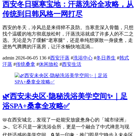
西安冬日驱寒宝地：汗蒸洗浴全攻略，从
传统到日韩风格一网打尽
西安的冬天，冷风总是来得猝不及防。当寒意深入骨髓，只想
找个温暖的地方彻底放松时，汗蒸洗浴就成了许多人的不二之
选。无论是为了缓解“老寒腿”，还是单纯想驱散一身疲惫，走
进热气腾腾的汗蒸房，让汗水畅快地流淌...
admin
2026-06-05
136
#
西安汗蒸
#
洗浴中心
#
冬日养生
#
韩式
汗蒸
#
传统桑拿
#
休闲放松
#
西安生活
🌿西安未央区·隐秘洗浴美学空间✨｜足
浴SPA+桑拿全攻略✅
📛在西安城北，发现了一处能安放疲惫身心的「城市绿洲」
🌫️。它不只是一家洗浴会所，更是一个融合了中式禅意与现
代舒适感的美学空间。🔒 第一印象：推门即是宁静步入未央区