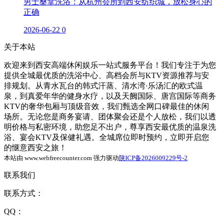
男士桑拿洗浴：从杭州会所到西安纺织城，放松身心的
正确
2026-06-22
0
关于本站
欢迎来到西安高端休闲娱乐一站式服务平台！我们专注于为您
提供全城最优质的洗浴中心、高档会所与KTV资源推荐与安
排规划。从青水瓦台的韩式汗蒸、清水湾·乐汤汇的欧式温
泉，到真爱年华的健身水疗，以及天阙国际、唐宫国际等商务
KTV的奢华包厢与顶级音效，我们甄选全网口碑最佳的休闲
场所。无论您是商务宴请、团体聚会还是个人放松，我们以透
明价格与私密环境，助您足不出户，尊享西安最优质的温泉洗
浴、宴会KTV及保健礼遇。全城席位即时预约，立即开启您
的惬意西安之旅！
本站由 www.webfreecounter.com 强力驱动
陕ICP备2026009229号-2
联系我们
联系方式：
QQ：