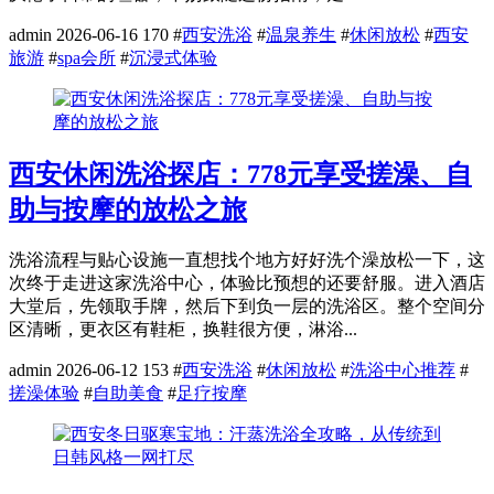
admin
2026-06-16
170
#
西安洗浴
#
温泉养生
#
休闲放松
#
西安
旅游
#
spa会所
#
沉浸式体验
西安休闲洗浴探店：778元享受搓澡、自
助与按摩的放松之旅
洗浴流程与贴心设施一直想找个地方好好洗个澡放松一下，这
次终于走进这家洗浴中心，体验比预想的还要舒服。进入酒店
大堂后，先领取手牌，然后下到负一层的洗浴区。整个空间分
区清晰，更衣区有鞋柜，换鞋很方便，淋浴...
admin
2026-06-12
153
#
西安洗浴
#
休闲放松
#
洗浴中心推荐
#
搓澡体验
#
自助美食
#
足疗按摩