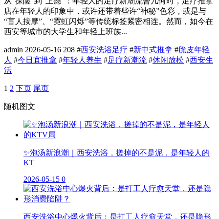
从“探险”到“上瘾”：年轻人的足疗新潮流曾几何时，足疗推拿
店在年轻人的印象中，或许还带着些许“神秘”色彩，或是与
“盲人按摩”、“霓虹闪烁”等传统标签紧密相连。然而，如今在
西安等城市的大学生和年轻上班族...
admin
2026-05-16
208
#
西安洗浴足疗
#
新中式推拿
#
脆皮年轻
人
#
今日宜推拿
#
年轻人养生
#
足疗新潮流
#
休闲放松
#
西安生
活
1
2
下页
尾页
随机图文
✨泡汤新浪潮｜西安洗浴，搓掉的不是泥，是年轻人的
KT
2026-05-15
0
西安洗浴中心爆火背后：是打工人疗愈天堂，还是隐形