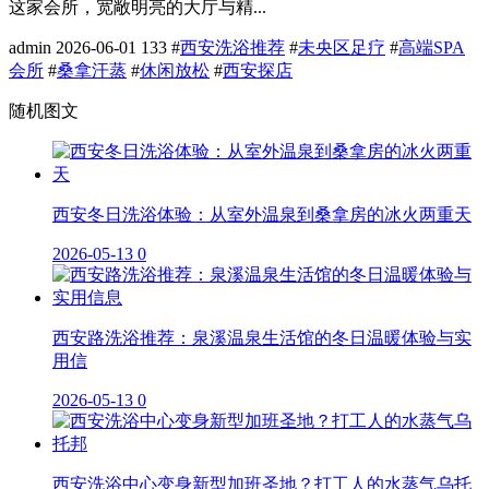
这家会所，宽敞明亮的大厅与精...
admin
2026-06-01
133
#
西安洗浴推荐
#
未央区足疗
#
高端SPA
会所
#
桑拿汗蒸
#
休闲放松
#
西安探店
随机图文
西安冬日洗浴体验：从室外温泉到桑拿房的冰火两重天
2026-05-13
0
西安路洗浴推荐：泉溪温泉生活馆的冬日温暖体验与实
用信
2026-05-13
0
西安洗浴中心变身新型加班圣地？打工人的水蒸气乌托