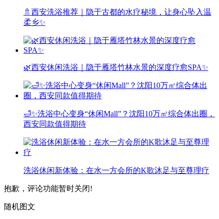
🚿西安洗浴推荐｜隐于古都的水疗秘境，让身心坠入温
柔乡✨
🌿西安休闲洗浴｜隐于雁塔竹林水景的深度疗愈SPA✨
🛁✨洗浴中心变身“休闲Mall”？沈阳10万㎡综合体出圈，
西安同款值得期待
洗浴休闲新体验：在水一方会所的K歌沐足与至尊理疗
抱歉，评论功能暂时关闭!
随机图文