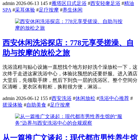
admin
2026-06-13
145
#
雁塔区日式足浴
#
西安轻奢足浴
#
精油
SPA
#
采耳体验
#
足疗按摩
#
养生休闲
西安休闲洗浴探店：778元享受搓澡、自
助与按摩的放松之旅
洗浴流程与贴心设施一直想找个地方好好洗个澡放松一下，这
次终于走进这家洗浴中心，体验比预想的还要舒服。进入酒店
大堂后，先领取手牌，然后下到负一层的洗浴区。整个空间分
区清晰，更衣区有鞋柜，换鞋很方便，淋浴...
admin
2026-06-12
155
#
西安洗浴
#
休闲放松
#
洗浴中心推荐
#
搓澡体验
#
自助美食
#
足疗按摩
从一篇推广文谈起：现代都市男性养生馆