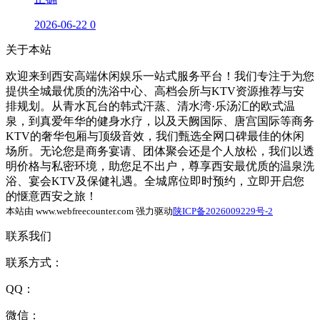
2026-06-22
0
关于本站
欢迎来到西安高端休闲娱乐一站式服务平台！我们专注于为您
提供全城最优质的洗浴中心、高档会所与KTV资源推荐与安
排规划。从青水瓦台的韩式汗蒸、清水湾·乐汤汇的欧式温
泉，到真爱年华的健身水疗，以及天阙国际、唐宫国际等商务
KTV的奢华包厢与顶级音效，我们甄选全网口碑最佳的休闲
场所。无论您是商务宴请、团体聚会还是个人放松，我们以透
明价格与私密环境，助您足不出户，尊享西安最优质的温泉洗
浴、宴会KTV及保健礼遇。全城席位即时预约，立即开启您
的惬意西安之旅！
本站由 www.webfreecounter.com 强力驱动
陕ICP备2026009229号-2
联系我们
联系方式：
QQ：
微信：