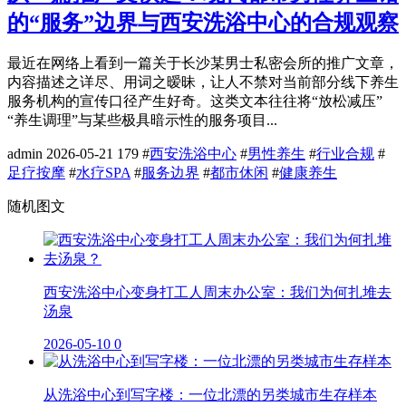
的“服务”边界与西安洗浴中心的合规观察
最近在网络上看到一篇关于长沙某男士私密会所的推广文章，
内容描述之详尽、用词之暧昧，让人不禁对当前部分线下养生
服务机构的宣传口径产生好奇。这类文本往往将“放松减压”
“养生调理”与某些极具暗示性的服务项目...
admin
2026-05-21
179
#
西安洗浴中心
#
男性养生
#
行业合规
#
足疗按摩
#
水疗SPA
#
服务边界
#
都市休闲
#
健康养生
随机图文
西安洗浴中心变身打工人周末办公室：我们为何扎堆去
汤泉
2026-05-10
0
从洗浴中心到写字楼：一位北漂的另类城市生存样本