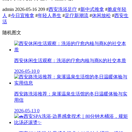
admin
2026-05-16
209
#
西安洗浴足疗
#
新中式推拿
#
脆皮年轻
人
#
今日宜推拿
#
年轻人养生
#
足疗新潮流
#
休闲放松
#
西安生
活
随机图文
西安休闲生活观察：洗浴的疗愈内核与商K的社交本质
2026-05-10
0
西安路洗浴推荐：泉溪温泉生活馆的冬日温暖体验与实
用信
2026-05-13
0