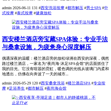
admin
2026-06-11
131
#
西安洗浴按摩
#
都市解压
#
男士SPA
#
中
式按摩
#
泰式按摩
#
健康放松
西安楼兰酒店旁宝藏SPA体验：专业手法
与桑拿设施，为疲惫身心深度解压
偶遇深夜的温暖：楼兰酒店旁的放松绿洲在西安的深夜，偶然
路过楼兰酒店，一家名为“夜尚海·沐足SPA会馆”的店面抓住了
我的目光。它没有喧嚣的霓虹，暖色调的光线从玻璃门内柔和
地透出，仿佛在向奔波了一天的城市...
admin
2026-05-29
120
#
西安桑拿洗浴
#
楼兰酒店SPA
#
专业按
摩
#
足浴养生
#
都市解压
#
夜尚海会馆