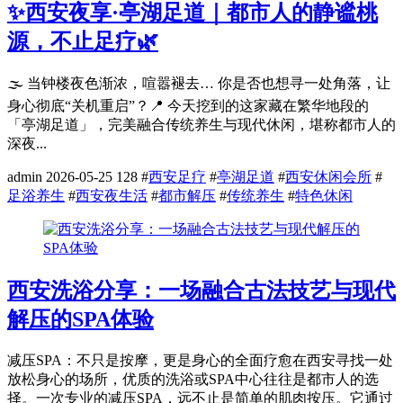
✨西安夜享·亭湖足道｜都市人的静谧桃
源，不止足疗🌿
🌫️ 当钟楼夜色渐浓，喧嚣褪去… 你是否也想寻一处角落，让
身心彻底“关机重启”？📍 今天挖到的这家藏在繁华地段的
「亭湖足道」，完美融合传统养生与现代休闲，堪称都市人的
深夜...
admin
2026-05-25
128
#
西安足疗
#
亭湖足道
#
西安休闲会所
#
足浴养生
#
西安夜生活
#
都市解压
#
传统养生
#
特色休闲
西安洗浴分享：一场融合古法技艺与现代
解压的SPA体验
减压SPA：不只是按摩，更是身心的全面疗愈在西安寻找一处
放松身心的场所，优质的洗浴或SPA中心往往是都市人的选
择。一次专业的减压SPA，远不止是简单的肌肉按压。它通过