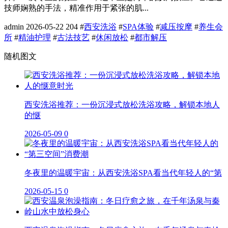
技师娴熟的手法，精准作用于紧张的肌...
admin
2026-05-22
204
#
西安洗浴
#
SPA体验
#
减压按摩
#
养生会
所
#
精油护理
#
古法技艺
#
休闲放松
#
都市解压
随机图文
西安洗浴推荐：一份沉浸式放松洗浴攻略，解锁本地人
的惬
2026-05-09
0
冬夜里的温暖宇宙：从西安洗浴SPA看当代年轻人的“第
2026-05-15
0