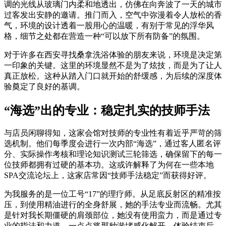
调的光线从玻璃门内柔和地透出，仿佛在向奔波了一天的城市
过客发出安静的邀请。推门而入，空气中弥漫着令人放松的香
气，环境的设计透着一股用心的温暖，有别于常见的浮华风
格，细节之处都在营造一种“可以放下所有防备”的氛围。
对于许多在西安寻找桑拿洗浴体验的朋友来说，环境是决定第
一印象的关键。这里的环境显然不是为了炫技，而是为了让人
真正放松。这种从踏入门口就开始的舒缓感，为后续的深度体
验奠定了良好的基调。
“海选”出的专业：稳定扎实的技师手法
与店员闲聊得知，这家会馆对技师的专业性有着近乎严苛的筛
选机制。他们每季度会进行一次内部“海选”，通过客人匿名评
分、实际操作考核和理论知识测试三轮筛选，确保留下的每一
位技师都拥有过硬的基本功。这或许解释了为何在一些本地
SPA交流论坛上，这家店常因“技师手法稳定”而获得好评。
为我服务的是一位工号“17”的理疗师。从足底反射区的精准按
压，到使用精油进行的全身舒展，她的手法专业而流畅。尤其
是针对我长期僵硬的肩颈部位，她没有使用蛮力，而是通过专
业的指法和力道，一点点将那种淤堵感化解开。体验结束后，