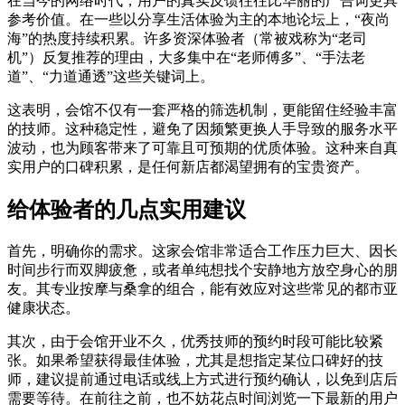
在当今的网络时代，用户的真实反馈往往比华丽的广告词更具
参考价值。在一些以分享生活体验为主的本地论坛上，“夜尚
海”的热度持续积累。许多资深体验者（常被戏称为“老司
机”）反复推荐的理由，大多集中在“老师傅多”、“手法老
道”、“力道通透”这些关键词上。
这表明，会馆不仅有一套严格的筛选机制，更能留住经验丰富
的技师。这种稳定性，避免了因频繁更换人手导致的服务水平
波动，也为顾客带来了可靠且可预期的优质体验。这种来自真
实用户的口碑积累，是任何新店都渴望拥有的宝贵资产。
给体验者的几点实用建议
首先，明确你的需求。这家会馆非常适合工作压力巨大、因长
时间步行而双脚疲惫，或者单纯想找个安静地方放空身心的朋
友。其专业按摩与桑拿的组合，能有效应对这些常见的都市亚
健康状态。
其次，由于会馆开业不久，优秀技师的预约时段可能比较紧
张。如果希望获得最佳体验，尤其是想指定某位口碑好的技
师，建议提前通过电话或线上方式进行预约确认，以免到店后
需要等待。在前往之前，也不妨花点时间浏览一下最新的用户