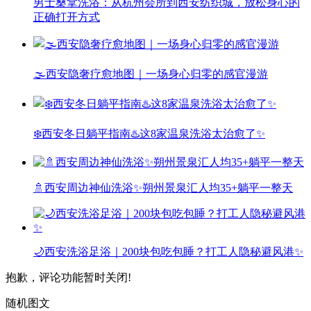
男士桑拿洗浴：从杭州会所到西安纺织城，放松身心的
正确打开方式
🌫️西安隐奢疗愈地图｜一场身心归零的感官漫游
❄️西安冬日躺平指南♨️这8家温泉洗浴太治愈了✨
🚿西安周边神仙洗浴✨朔州景泉汇人均35+躺平一整天
🌙西安洗浴足浴｜200块包吃包睡？打工人隐秘避风港✨
抱歉，评论功能暂时关闭!
随机图文