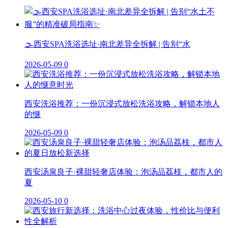
🌫️西安SPA洗浴选址·南北差异全拆解 | 告别“水
2026-05-09
0
西安洗浴推荐：一份沉浸式放松洗浴攻略，解锁本地人
的惬
2026-05-09
0
西安汤泉良子·裸甜轻奢店体验：泡汤品荔枝，都市人的
夏
2026-05-10
0