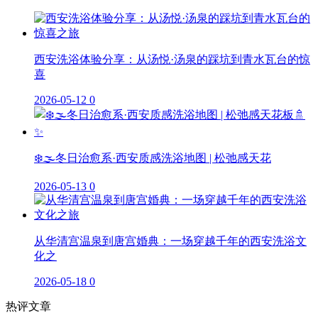
西安洗浴体验分享：从汤悦·汤泉的踩坑到青水瓦台的惊
喜
2026-05-12
0
❄️🌫️冬日治愈系·西安质感洗浴地图 | 松弛感天花
2026-05-13
0
从华清宫温泉到唐宫婚典：一场穿越千年的西安洗浴文
化之
2026-05-18
0
热评文章