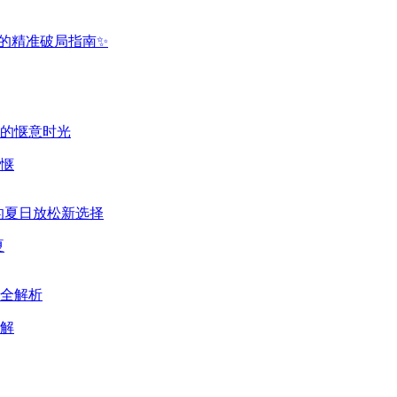
惬
夏
解