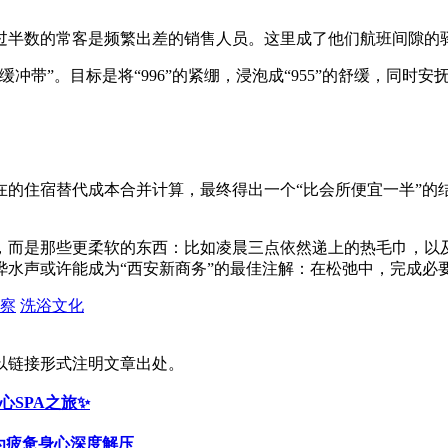
过半数的常客是频繁出差的销售人员。这里成了他们航班间隙的驿
冲带”。目标是将“996”的紧绷，浸泡成“955”的舒缓，同
的住宿替代成本合并计算，最终得出一个“比会所便宜一半”的结
，而是那些更柔软的东西：比如凌晨三点依然递上的热毛巾，以及
水声或许能成为“西安新商务”的最佳注解：在松弛中，完成必
察
洗浴文化
以链接形式注明文章出处。
心SPA之旅✨
为疲惫身心深度解压