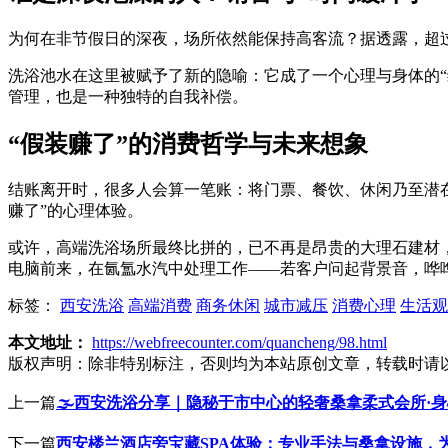
为何在非节假日的深夜，场所依然能保持高客流？据透露，超
洗浴池水在这里被赋予了新的隐喻：它成了一个心理与身体的“缓
管理，也是一种独特的自我补偿。
“假装赚了”的消费哲学与未来想象
结账离开时，很多人会算一笔账：将门票、餐饮、休闲乃至潜在
赚了”的心理体验。
或许，高端洗浴场所最终比拼的，已不再是昂贵的大理石建材
电脑前来，在氤氲水汽中处理工作——若客户问起背景音，哗哗
标签：
西安洗浴
高端消费
商务休闲
城市减压
消费心理
生活观
本文地址：
https://webfreecounter.com/quancheng/98.html
版权声明：
除非特别标注，否则均为本站原创文章，转载时请
上一篇
🌫️西安洗浴分享｜隐秘于市中心的轻奢桑拿柔式会所·身
下一篇
西安楼兰酒店旁宝藏SPA体验：专业手法与桑拿设施，