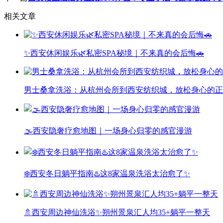
相关文章
✨西安休闲娱乐🌿私密SPA秘境｜不来真的会后悔🚗
男士桑拿洗浴：从杭州会所到西安纺织城，放松身心的正
🌫️西安隐奢疗愈地图｜一场身心归零的感官漫游
❄️西安冬日躺平指南♨️这8家温泉洗浴太治愈了✨
🚿西安周边神仙洗浴✨朔州景泉汇人均35+躺平一整天